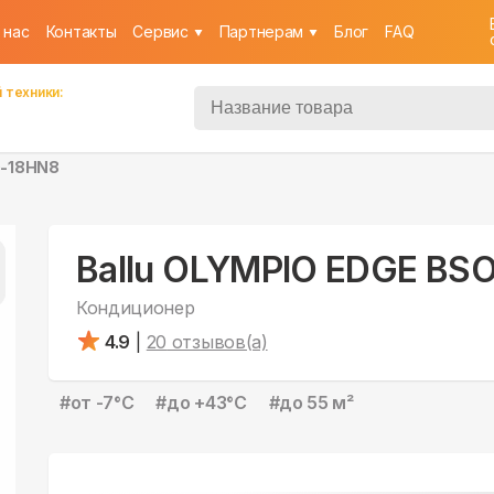
 нас
Контакты
Cервис
Партнерам
Блог
FAQ
 техники:
O-18HN8
Ballu OLYMPIO EDGE BS
Кондиционер
4.9
|
20
отзывов(а)
#
от -7°С
#
до +43°С
#
до 55 м²