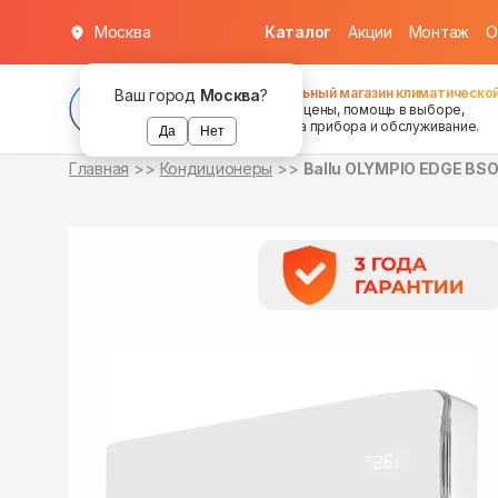
Москва
Каталог
Акции
Монтаж
О
в наличии
в наличии
Федеральный магазин климатической
Ваш город
Москва
?
хорошие цены, помощь в выборе,
установка прибора и обслуживание.
Да
Нет
Главная
Кондиционеры
Ballu OLYMPIO EDGE BS