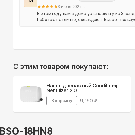
М
★
★
★
★
★
3 июля 2025 г.
В этом году нам в доме установили уже 3 кон
Работают отлично, охлаждают. Бывает пользу
Аэрос за р...
С этим товаром покупают:
Насос дренажный CondiPump
Nebulizer 2.0
9,190
₽
В корзину
 BSO-18HN8