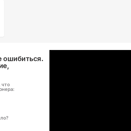
е ошибиться.
ие,
, что
онера:
ало?