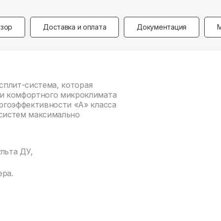
зор
Доставка и оплата
Документация
 сплит-система, которая
и комфортного микроклимата
ргоэффективности «А» класса
-систем максимально
льта ДУ,
ера.