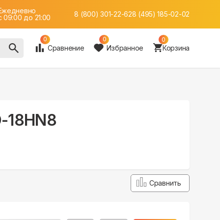
Ежедневно
8 (800) 301-22-62
8 (495) 185-02-02
c 09:00 до 21:00
0
0
0
Сравнение
Избранное
Корзина
O-18HN8
Сравнить