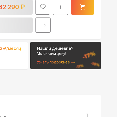
62 290
₽
i
Поможем выбрать
82
₽/месяц
Нашли дешевле?
место для монтажа:
Мы снизим цену!
В Telegram
Узнать подробнее
В WhatsApp