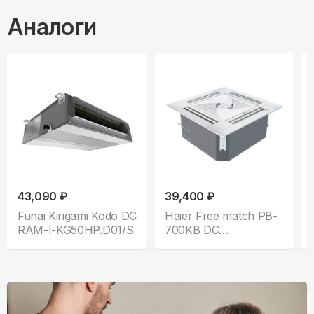
Аналоги
43,090 ₽
39,400 ₽
Funai Kirigami Kodo DC
Haier Free match PB-
RAM-I-KG50HP.D01/S
700KB DC
AB50S2SC1FA