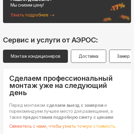
Мы снизим цену!
Узнать подробнее
Сервис и услуги от АЭРОС:
Монтаж кондиционеров
Доставка
Замер
Сделаем профессиональный
монтаж уже на следующий
день
Перед монтажом
сделаем выезд с замером
и
порекомендуем лучшее место для размещения, а
также
предоставим подробную смету с ценами
Свяжитесь с нами, чтобы узнать точную стоимость.