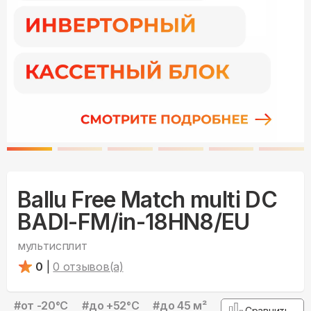
Ballu Free Match multi DC
BADI-FM/in-18HN8/EU
мультисплит
0
|
0
отзывов(а)
#
от -20°С
#
до +52°С
#
до 45 м²
Сравнить