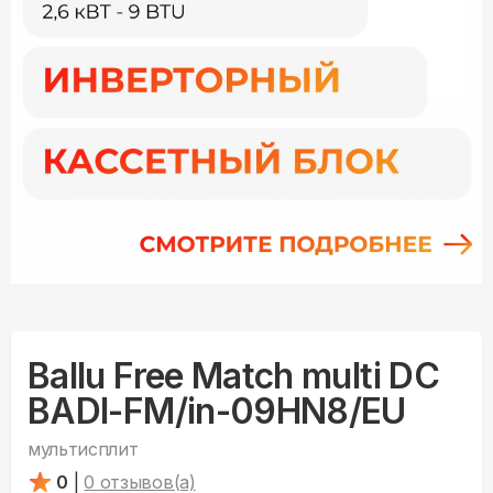
Ballu Free Match multi DC
BADI-FM/in-09HN8/EU
мультисплит
0
|
0
отзывов(а)