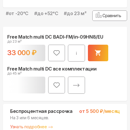
#
от -20°С
#
до +52°С
#
до 23 м²
Сравнить
Free Match multi DC BADI-FM/in-09HN8/EU
до 23 м²
33 000
₽
i
Free Match multi DC все комплектации
до 45 м²
Беспроцентная рассрочка
от
5 500
₽/месяц
На 3 или 6 месяцев.
Узнать подробнее