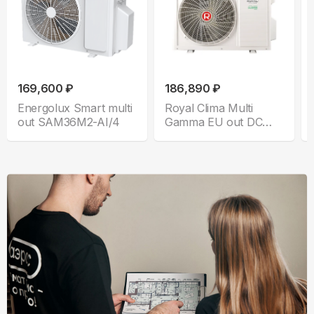
169,600 ₽
186,890 ₽
Energolux Smart multi
Royal Clima Multi
out SAM36M2-AI/4
Gamma EU out DC
5TFM-42HN/OUT