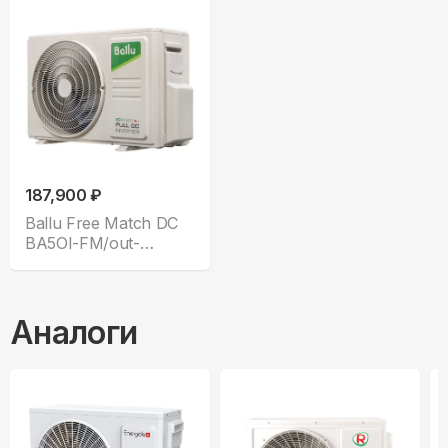
187,900 ₽
Ballu Free Match DC
BA5OI-FM/out-
42HN8/EU_LP
Аналоги