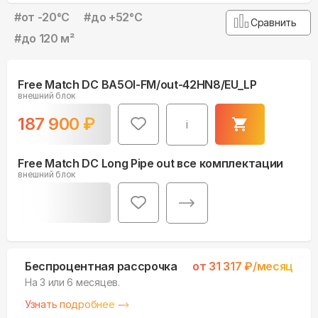
#
от -20°С
#
до +52°С
Сравнить
#
до 120 м²
Free Match DC BA5OI-FM/out-42HN8/EU_LP
внешний блок
187 900
₽
i
Free Match DC Long Pipe out все комплектации
внешний блок
Беспроцентная рассрочка
от
31 317
₽/месяц
На 3 или 6 месяцев.
Узнать подробнее