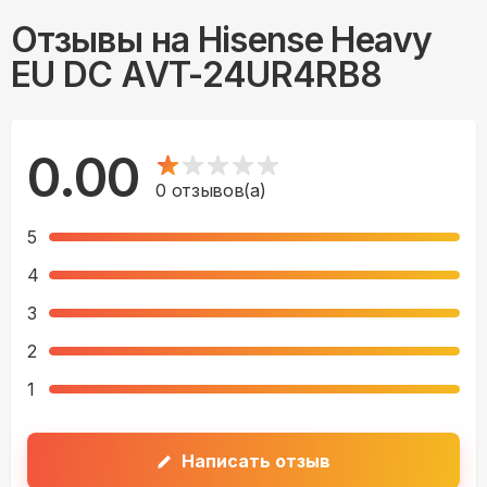
Отзывы на
Hisense Heavy
EU DC AVT-24UR4RB8
0.00
0
отзывов(а)
5
4
3
2
1
Написать отзыв