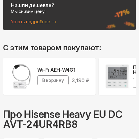
Нашли дешевле?
Мы снизим цену!
Узнать подробнее
С этим товаром покупают:
Пу
Wi-Fi AEH-W4G1
Hi
3,190
₽
В корзину
Про
Hisense
Heavy EU DC
AVT-24UR4RB8