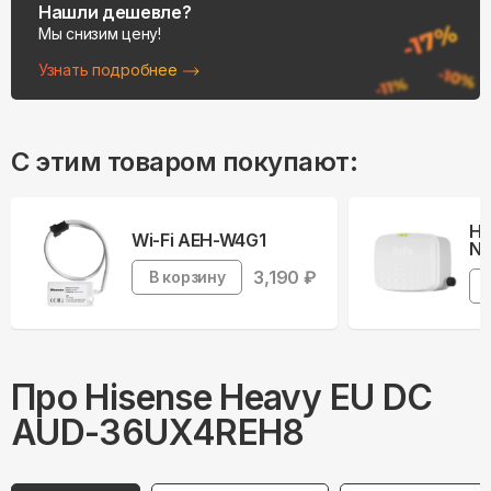
Нашли дешевле?
Мы снизим цену!
Узнать подробнее
С этим товаром покупают:
На
Wi-Fi AEH-W4G1
Ne
3,190
₽
В корзину
Про
Hisense
Heavy EU DC
AUD-36UX4REH8