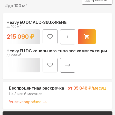
#
до 100 м²
Heavy EU DC AUD-36UX4REH8
до 100 м²
215 090
₽
i
Heavy EU DC канального типа все комплектации
до 200 м²
Беспроцентная рассрочка
от
35 848
₽/месяц
На 3 или 6 месяцев.
Узнать подробнее