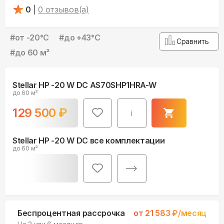
0
|
0
отзывов(а)
#
от -20°С
#
до +43°С
Сравнить
#
до 60 м²
Stellar HP -20 W DC AS70SHP1HRA-W
до 60 м²
129 500
₽
i
Stellar HP -20 W DC все комплектации
до 60 м²
Беспроцентная рассрочка
от
21 583
₽/месяц