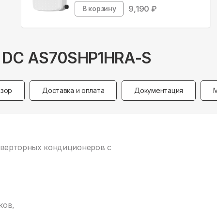
9,190
₽
В корзину
 S DC AS70SHP1HRA-S
зор
Доставка и оплата
Документация
 инверторных кондиционеров с
ков,