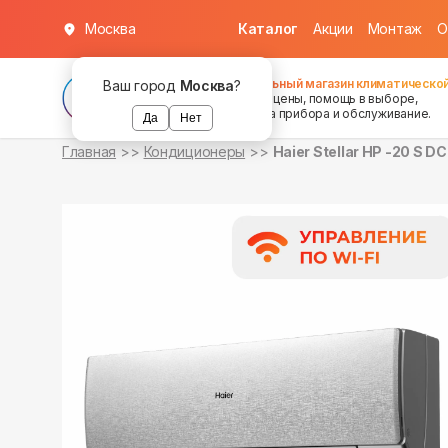
Москва
Каталог
Акции
Монтаж
О
в наличии
в наличии
Федеральный магазин климатической
Ваш город
Москва
?
хорошие цены, помощь в выборе,
установка прибора и обслуживание.
Да
Нет
Главная
Кондиционеры
Haier Stellar HP -20 S