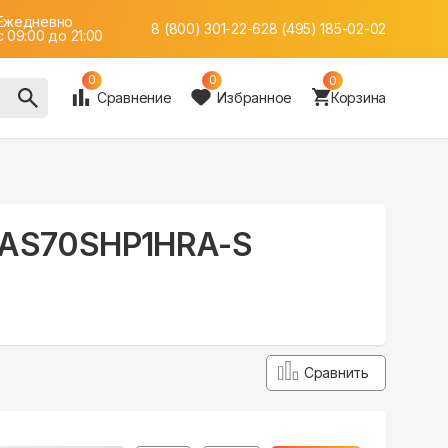
Ежедневно
8 (800) 301-22-62
8 (495) 185-02-02
c 09:00 до 21:00
0
0
0
Сравнение
Избранное
Корзина
DC AS70SHP1HRA-S
Сравнить