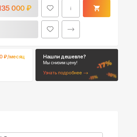
135 000
₽
i
Поможем выбрать
0
₽/месяц
Нашли дешевле?
место для монтажа:
Мы снизим цену!
В Telegram
Узнать подробнее
В WhatsApp