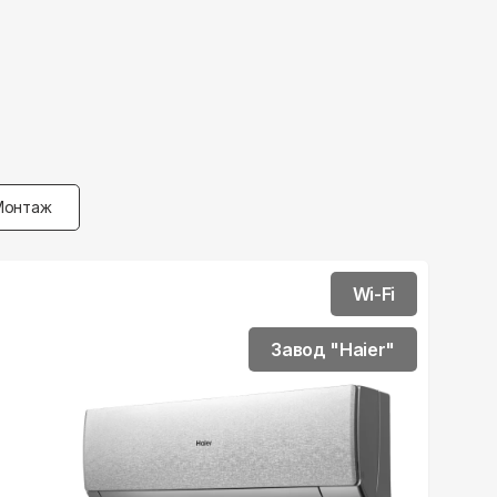
Монтаж
Wi-Fi
Завод "Haier"