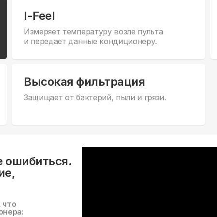
I-Feel
Измеряет температуру возле пульта
и передает данные кондиционеру.
Высокая фильтрация
Защищает от бактерий, пыли и грязи.
е ошибиться.
ие,
, что
онера: