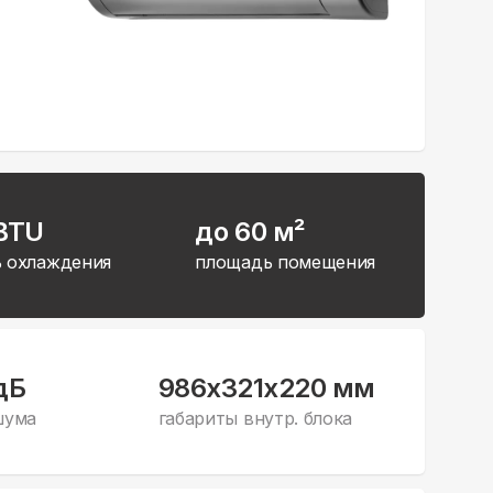
 BTU
до 60 м²
 охлаждения
площадь помещения
дБ
986x321x220 мм
шума
габариты внутр. блока