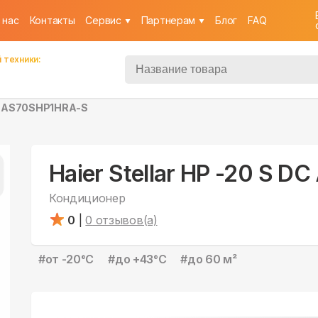
 нас
Контакты
Cервис
Партнерам
Блог
FAQ
 техники:
 DC AS70SHP1HRA-S
Haier Stellar HP -20 S 
Кондиционер
0
|
0
отзывов(а)
#
от -20°С
#
до +43°С
#
до 60 м²