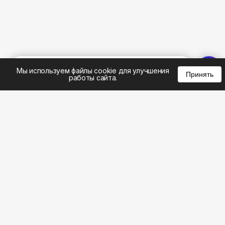
%
0
0
0
Мы используем файлы cookie для улучшения
Принять
работы сайта.
8 (495) 185-02-02
8 (800) 301-22-62
WhatsApp: 8 (999) 833-22-62
info@aeros.su
Политика конфиденциальности