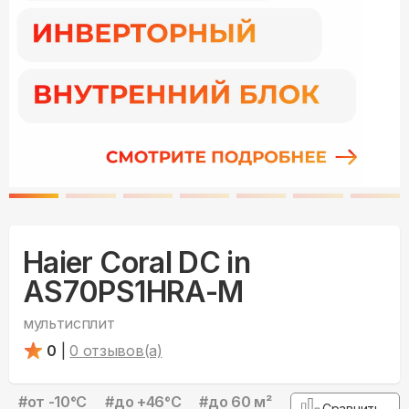
Haier Coral DC in
AS70PS1HRA-M
мультисплит
0
|
0
отзывов(а)
#
от -10°С
#
до +46°С
#
до 60 м²
Сравнить