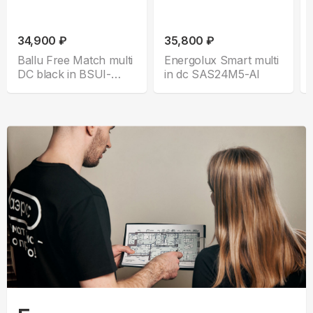
34,900 ₽
35,800 ₽
Ballu Free Match multi
Energolux Smart multi
DC black in BSUI-
in dc SAS24M5-AI
FM/in-24HN8/EU-BL