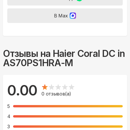
В Max
Отзывы на
Haier Coral DC in
AS70PS1HRA-M
0.00
0
отзывов(а)
5
4
3