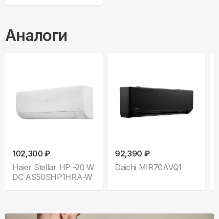
Аналоги
102,300 ₽
92,390 ₽
Haier Stellar HP -20 W
Daichi MIR70AVQ1
DC AS50SHP1HRA-W