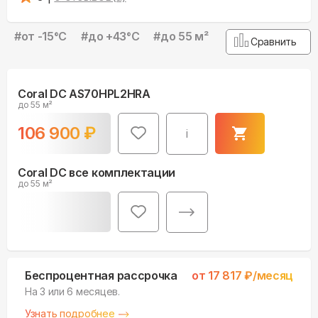
#
от -15°С
#
до +43°С
#
до 55 м²
Сравнить
Coral DC AS70HPL2HRA
до 55 м²
106 900
₽
i
Coral DC все комплектации
до 55 м²
Беспроцентная рассрочка
от
17 817
₽/месяц
На 3 или 6 месяцев.
Узнать подробнее