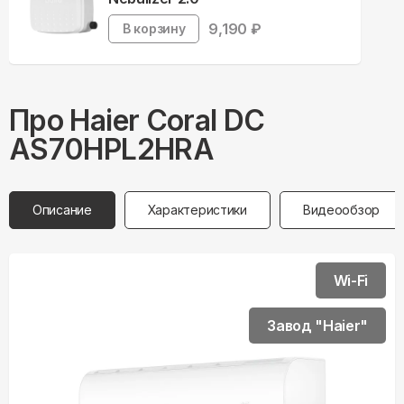
9,190
₽
В корзину
Про
Haier
Coral DC
AS70HPL2HRA
Описание
Характеристики
Видеообзор
Wi-Fi
Завод "Haier"