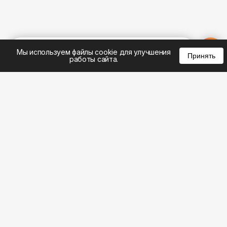
%
0
0
0
Мы используем файлы cookie для улучшения
Принять
работы сайта.
8 (495) 185-02-02
8 (800) 301-22-62
WhatsApp: 8 (999) 833-22-62
info@aeros.su
Политика конфиденциальности
1-й Волоколамский проезд, 10с16 метро