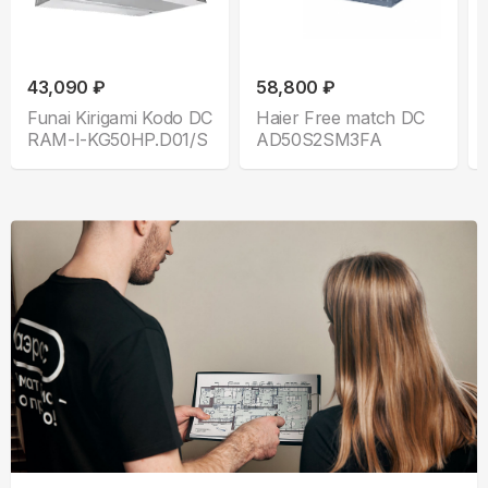
43,090 ₽
58,800 ₽
Funai Kirigami Kodo DC
Haier Free match DC
RAM-I-KG50HP.D01/S
AD50S2SM3FA