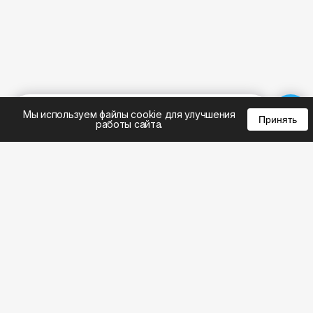
%
0
0
0
Мы используем файлы cookie для улучшения
Принять
работы сайта.
8 (495) 185-02-02
8 (800) 301-22-62
WhatsApp: 8 (999) 833-22-62
info@aeros.su