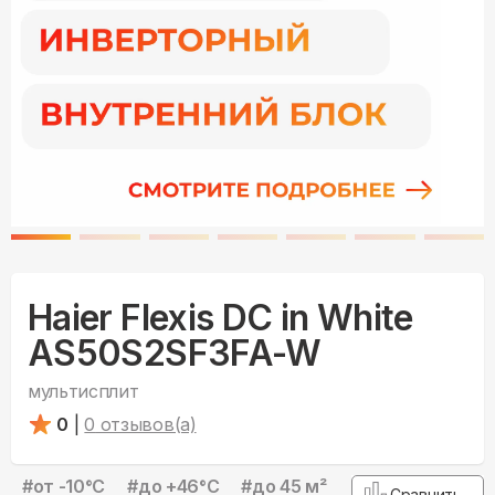
Haier Flexis DC in White
AS50S2SF3FA-W
мультисплит
0
|
0
отзывов(а)
#
от -10°С
#
до +46°С
#
до 45 м²
Сравнить