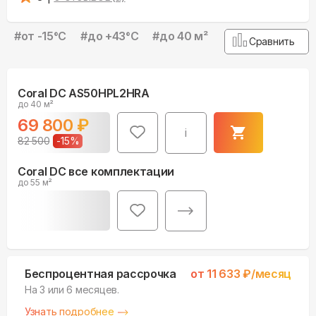
#
от -15°С
#
до +43°С
#
до 40 м²
Сравнить
Coral DC AS50HPL2HRA
до 40 м²
69 800
₽
i
82 500
-
15
%
Coral DC все комплектации
до 55 м²
Беспроцентная рассрочка
от
11 633
₽/месяц
На 3 или 6 месяцев.
Узнать подробнее