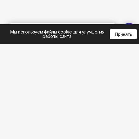
%
0
0
0
Мы используем файлы cookie для улучшения
Принять
работы сайта.
8 (495) 185-02-02
8 (800) 301-22-62
WhatsApp: 8 (999) 833-22-62
info@aeros.su
Политика конфиденциальности
1-й Волоколамский проезд, 10с16 метро