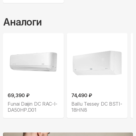
Аналоги
69,390 ₽
74,490 ₽
Funai Daijin DC RAC-I-
Ballu Tessey DC BSTI-
DA50HP.D01
18HN8