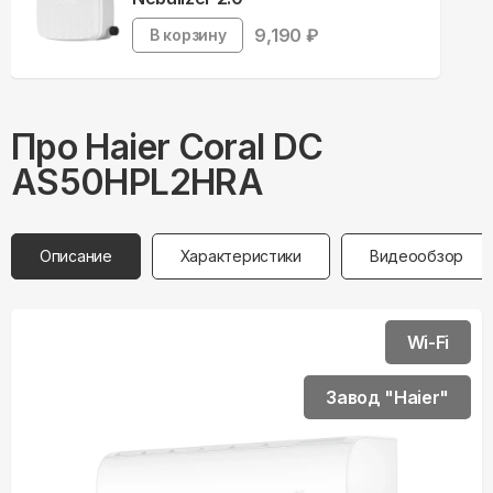
9,190
₽
В корзину
Про
Haier
Coral DC
AS50HPL2HRA
Описание
Характеристики
Видеообзор
Wi-Fi
Завод "Haier"