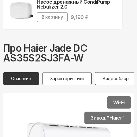
Насос дренажный CondiPump
Nebulizer 2.0
9,190
₽
В корзину
Про
Haier
Jade DC
AS35S2SJ3FA-W
Описание
Характеристики
Видеообзор
Wi-Fi
Завод "Haier"