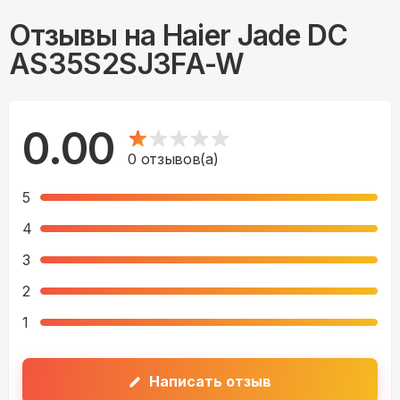
Отзывы на
Haier Jade DC
AS35S2SJ3FA-W
0.00
0
отзывов(а)
5
4
3
2
1
Написать отзыв