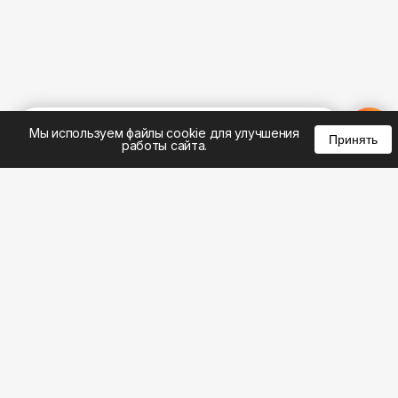
%
0
0
0
Мы используем файлы cookie для улучшения
Принять
работы сайта.
8 (495) 185-02-02
8 (800) 301-22-62
WhatsApp: 8 (999) 833-22-62
info@aeros.su
Политика конфиденциальности