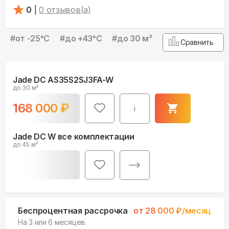
0
|
0
отзывов(а)
#
от -25°С
#
до +43°С
#
до 30 м²
Сравнить
Jade DC AS35S2SJ3FA-W
до 30 м²
168 000
₽
i
Jade DC W все комплектации
до 45 м²
Беспроцентная рассрочка
от
28 000
₽/месяц
На 3 или 6 месяцев.