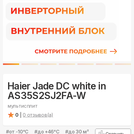
Haier Jade DC white in
AS35S2SJ2FA-W
мультисплит
0
|
0
отзывов(а)
#
от -10°С
#
до +46°С
#
до 30 м²
Сравнить