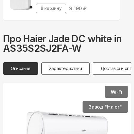
9,190
₽
В корзину
Про
Haier
Jade DC white in
AS35S2SJ2FA-W
Описание
Характеристики
Доставка и опл
Wi-Fi
Завод "Haier"