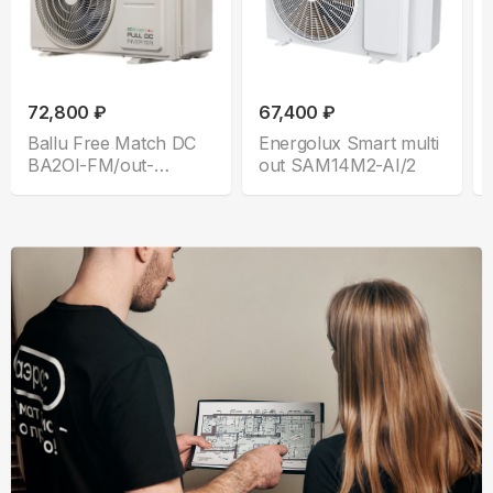
72,800 ₽
67,400 ₽
Ballu Free Match DC
Energolux Smart multi
BA2OI-FM/out-
out SAM14M2-AI/2
14HN8/EU_LP