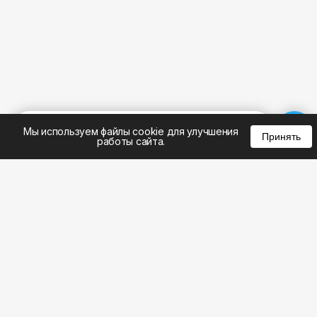
%
0
0
0
Мы используем файлы cookie для улучшения
Принять
работы сайта.
8 (495) 185-02-02
8 (800) 301-22-62
WhatsApp: 8 (999) 833-22-62