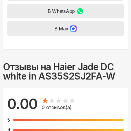
В WhatsApp
В Max
Отзывы на
Haier Jade DC
white in AS35S2SJ2FA-W
0.00
0
отзывов(а)
5
4