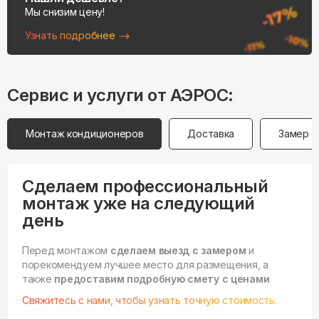
Мы снизим цену!
Узнать подробнее
Сервис и услуги от АЭРОС:
Монтаж кондиционеров
Доставка
Замер
Сделаем профессиональный
монтаж уже на следующий
день
Перед монтажом
сделаем выезд с замером
и
порекомендуем лучшее место для размещения, а
также
предоставим подробную смету с ценами
Свяжитесь с нами, чтобы узнать точную стоимость.