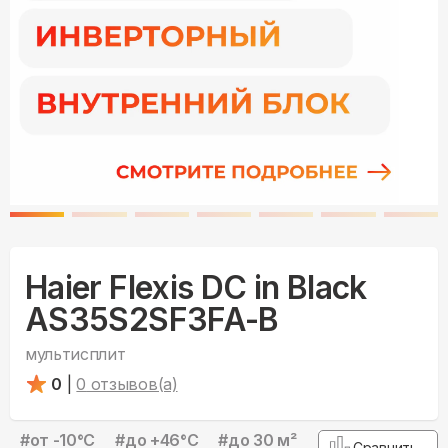
Haier Flexis DC in Black
AS35S2SF3FA-B
мультисплит
0
|
0
отзывов(а)
#
от -10°С
#
до +46°С
#
до 30 м²
Сравнить