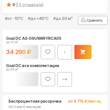
0
|
0
отзывов(а)
#
от -15°С
#
до +46°С
#
до 20 м²
Сравнить
Goal DC AS-09UW4RYRCA05
до 20 м²
34 290
₽
i
Goal DC все комплектации
до 66 м²
Беспроцентная рассрочка
от
5 715
₽/месяц
На 3 или 6 месяцев.