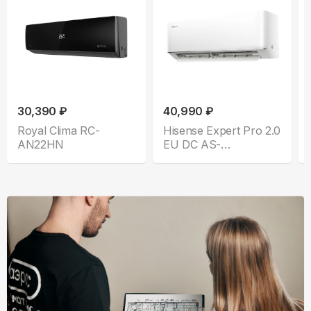
30,390 ₽
40,990 ₽
Royal Clima RC-
Hisense Expert Pro 2.0
AN22HN
EU DC AS-
10UW4RLCHC00