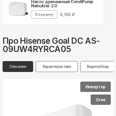
Насос дренажный CondiPump
Nebulizer 2.0
9,190
₽
В корзину
Про
Hisense
Goal DC AS-
09UW4RYRCA05
Описание
Характеристики
Видеообзор
Инвертор
Gree