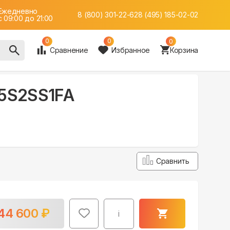
Ежедневно
8 (800) 301-22-62
8 (495) 185-02-02
c 09:00 до 21:00
0
0
0
Сравнение
Избранное
Корзина
35S2SS1FA
Сравнить
44 600
₽
i