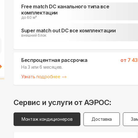
Free match DC канального типа все
комплектации
до 60 м²
Super match out DC все комплектации
внешний блок
Беспроцентная рассрочка
от
7 4
На 3 или 6 месяцев.
Узнать подробнее
Сервис и услуги от АЭРОС:
Монтаж кондиционеров
Доставка
За