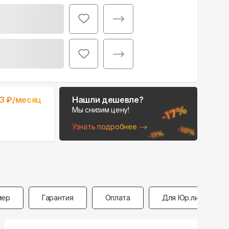
Поможем выбрать
место для монтажа:
В Telegram
33
₽/месяц
Нашли дешевле?
В WhatsApp
Мы снизим цену!
Узнать подробнее
мер
Гарантия
Оплата
Для Юр.лиц