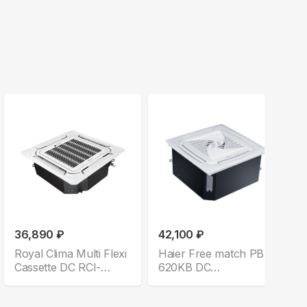
36,890 ₽
42,100 ₽
Royal Clima Multi Flexi
Haier Free match PB-
Cassette DC RCI-
620KB DC
CMN12
AB35S2SC2FA