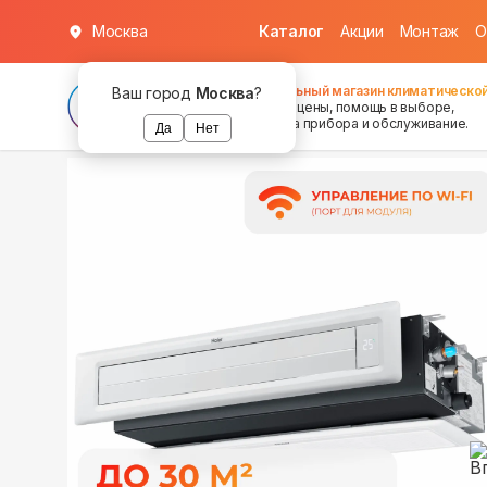
Москва
Каталог
Акции
Монтаж
О
в наличии
в наличии
в наличии
Федеральный магазин климатической
Ваш город
Москва
?
хорошие цены, помощь в выборе,
установка прибора и обслуживание.
Да
Нет