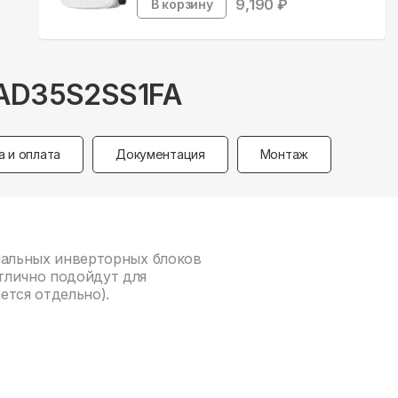
9,190
₽
В корзину
 AD35S2SS1FA
а и оплата
Документация
Монтаж
анальных инверторных блоков
Отлично подойдут для
ется отдельно).