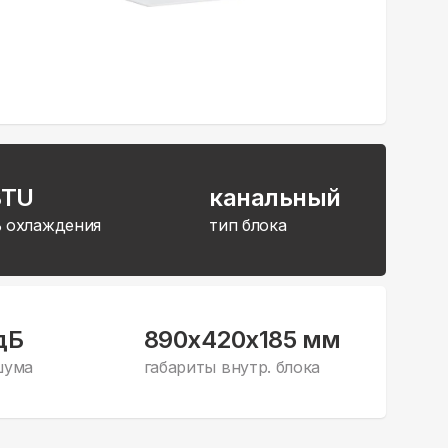
BTU
канальный
 охлаждения
тип блока
дБ
890x420x185 мм
шума
габариты внутр. блока