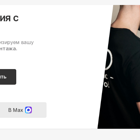
ия с
изируем вашу
нтажа.
ить
В Max