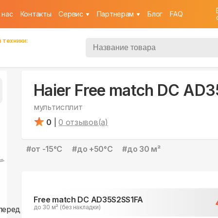
 нас
Контакты
Cервис
Партнерам
Блог
FAQ
 техники:
Haier Free match DC AD
мультисплит
0
|
0
отзывов(а)
#
от -15°С
#
до +50°С
#
до 30 м²
Free match DC AD35S2SS1FA
до 30 м² (без накладки)