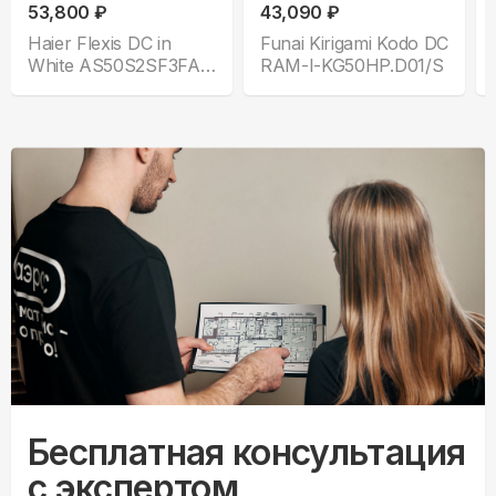
53,800 ₽
43,090 ₽
Haier Flexis DC in
Funai Kirigami Kodo DC
White AS50S2SF3FA-
RAM-I-KG50HP.D01/S
W
Бесплатная консультация
с экспертом