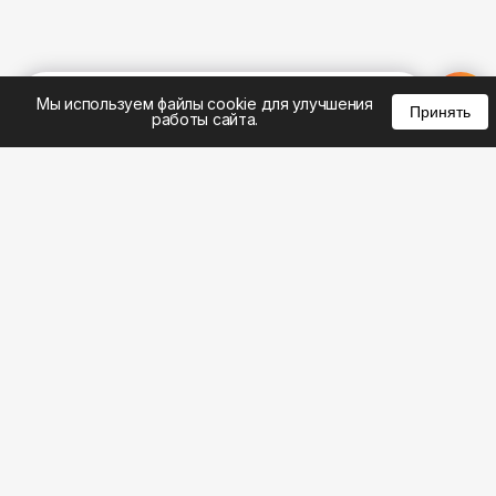
%
0
0
0
Мы используем файлы cookie для улучшения
Принять
работы сайта.
8 (495) 185-02-02
8 (800) 301-22-62
WhatsApp: 8 (999) 833-22-62
info@aeros.su
Политика конфиденциальности
1-й Волоколамский проезд, 10с16 метро