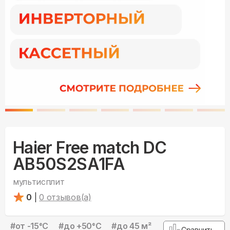
Haier Free match DC
AB50S2SA1FA
мультисплит
0
|
0
отзывов(а)
#
от -15°С
#
до +50°С
#
до 45 м²
Сравнить