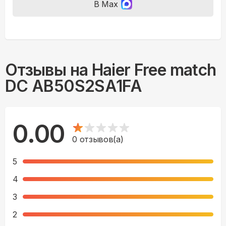
В Max
Отзывы на
Haier Free match
DC AB50S2SA1FA
0.00
0
отзывов(а)
5
4
3
2