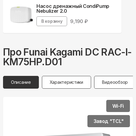
Насос дренажный CondiPump
Nebulizer 2.0
9,190
₽
В корзину
Про
Funai
Kagami DC RAC-I-
KM75HP.D01
Описание
Характеристики
Видеообзор
Wi-Fi
Завод "TCL"