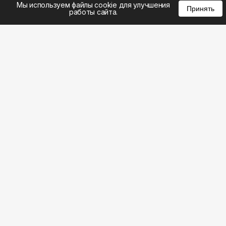
Мы используем файлы cookie для улучшения
Принять
работы сайта.
8 (495) 185-02-02
8 (800) 301-22-62
WhatsApp: 8 (999) 833-22-62
info@aeros.su
Политика конфиденциальности
1-й Волоколамский проезд, 10с16 метро
Панфиловская
Честные обзоры на климатическую технику:
Наш ВК видео