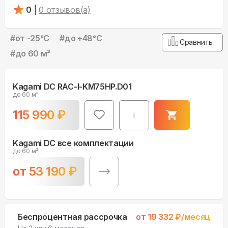
0
|
0
отзывов(а)
#
от -25°С
#
до +48°С
Сравнить
#
до 60 м²
Kagami DC RAC-I-KM75HP.D01
до 60 м²
115 990
₽
i
Kagami DC все комплектации
до 60 м²
от
53 190
₽
Беспроцентная рассрочка
от
19 332
₽/месяц