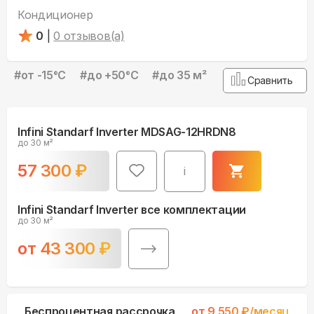
Кондиционер
0
|
0
отзывов(а)
#
от -15°С
#
до +50°С
#
до 35 м²
Сравнить
Infini Standarf Inverter MDSAG-12HRDN8
до 30 м²
57 300
₽
i
Infini Standarf Inverter все комплектации
до 30 м²
от
43 300
₽
Беспроцентная рассрочка
от
9 550
₽/месяц