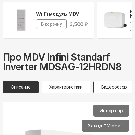
Н
Wi-Fi модуль MDV
Ne
3,500
₽
В корзину
Про
MDV
Infini Standarf
Inverter MDSAG-12HRDN8
Описание
Характеристики
Видеообзор
Инвертор
Завод "Midea"