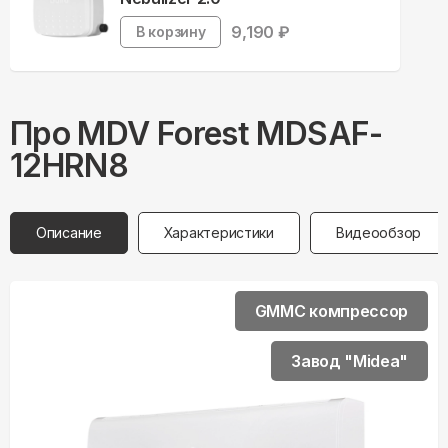
9,190
₽
В корзину
Про
MDV
Forest MDSAF-
12HRN8
Описание
Характеристики
Видеообзор
GMMC компрессор
Завод "Midea"