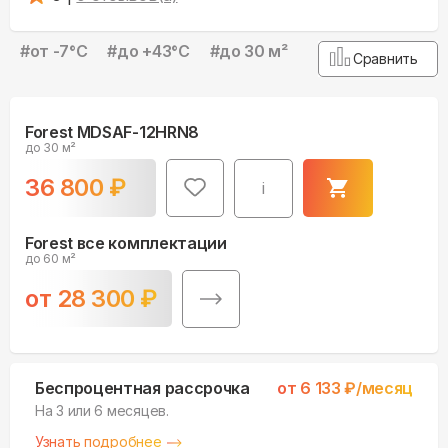
#
от -7°С
#
до +43°С
#
до 30 м²
Сравнить
Forest MDSAF-12HRN8
до 30 м²
36 800
₽
i
Forest все комплектации
до 60 м²
от
28 300
₽
Беспроцентная рассрочка
от
6 133
₽/месяц
На 3 или 6 месяцев.
Узнать подробнее