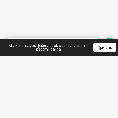
%
0
0
0
Мы используем файлы cookie для улучшения
Принять
работы сайта.
8 (495) 185-02-02
8 (800) 301-22-62
WhatsApp: 8 (999) 833-22-62
info@aeros.su