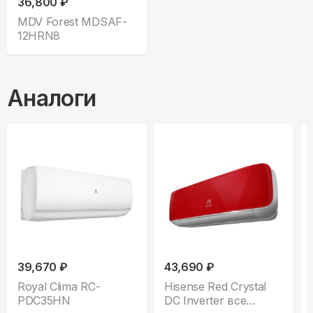
36,800 ₽
MDV Forest MDSAF-
12HRN8
Аналоги
39,670 ₽
43,690 ₽
Royal Clima RC-
Hisense Red Crystal
PDC35HN
DC Inverter все