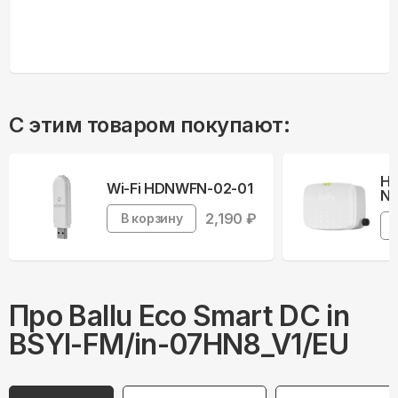
С этим товаром покупают:
На
Wi-Fi HDNWFN-02-01
Ne
2,190
₽
В корзину
Про
Ballu
Eco Smart DC in
BSYI-FM/in-07HN8_V1/EU