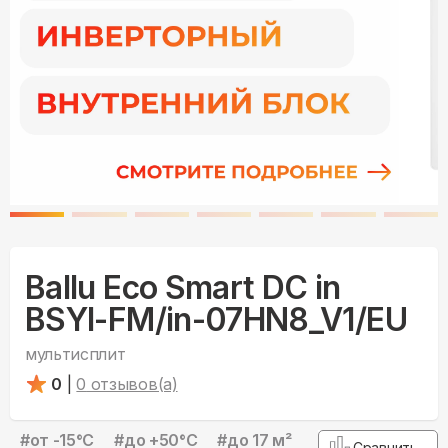
Ballu Eco Smart DC in
BSYI-FM/in-07HN8_V1/EU
мультисплит
0
|
0
отзывов(а)
#
от -15°С
#
до +50°С
#
до 17 м²
Сравнить