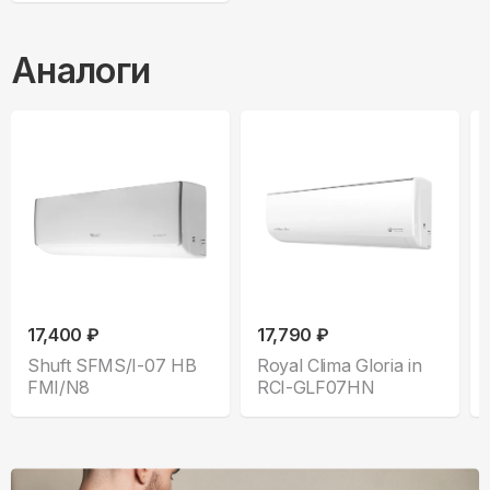
Аналоги
17,400 ₽
17,790 ₽
Shuft SFMS/I-07 HB
Royal Clima Gloria in
FMI/N8
RCI-GLF07HN