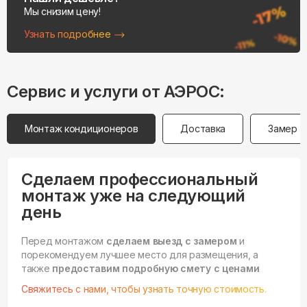
Мы снизим цену!
Узнать подробнее
Сервис и услуги от АЭРОС:
Монтаж кондиционеров
Доставка
Замер
Сделаем профессиональный
монтаж уже на следующий
день
Перед монтажом
сделаем выезд с замером
и
порекомендуем лучшее место для размещения, а
также
предоставим подробную смету с ценами
Свяжитесь с нами, чтобы узнать точную стоимость.