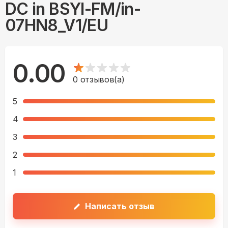
DC in BSYI-FM/in-
07HN8_V1/EU
0.00
0
отзывов(а)
5
4
3
2
1
Написать отзыв