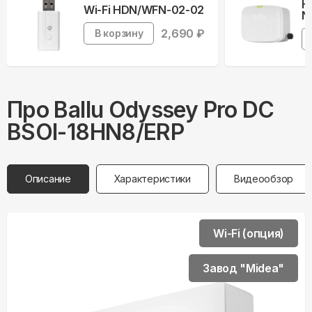
Н
Wi-Fi HDN/WFN-02-02
N
2,690
₽
В корзину
Про
Ballu
Odyssey Pro DC
BSOI-18HN8/ERP
Описание
Характеристики
Видеообзор
Wi-Fi (опция)
Завод "Midea"