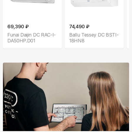
69,390 ₽
74,490 ₽
Funai Daijin DC RAC-I-
Ballu Tessey DC BSTI-
DA50HP.D01
18HN8