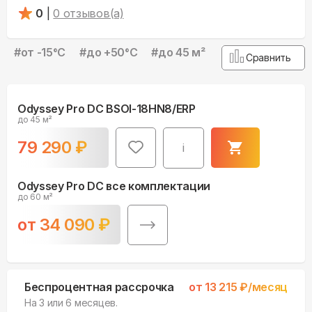
0
|
0
отзывов(а)
#
от -15°С
#
до +50°С
#
до 45 м²
Сравнить
Odyssey Pro DC BSOI-18HN8/ERP
до 45 м²
79 290
₽
i
Odyssey Pro DC все комплектации
до 60 м²
от
34 090
₽
Беспроцентная рассрочка
от
13 215
₽/месяц
На 3 или 6 месяцев.