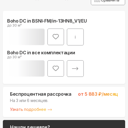
Boho DC in BSNI-FM/in-13HN8_V1/EU
до 30 м²
i
Boho DC in все комплектации
до 30 м²
Беспроцентная рассрочка
от
5 883
₽/месяц
На 3 или 6 месяцев.
Узнать подробнее
Нашли дешевле?