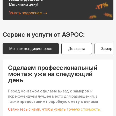
Мы снизим цену!
Узнать подробнее
Сервис и услуги от АЭРОС:
Монтаж кондиционеров
Доставка
Замер
Сделаем профессиональный
монтаж уже на следующий
день
Перед монтажом
сделаем выезд с замером
и
порекомендуем лучшее место для размещения, а
также
предоставим подробную смету с ценами
Свяжитесь с нами, чтобы узнать точную стоимость.