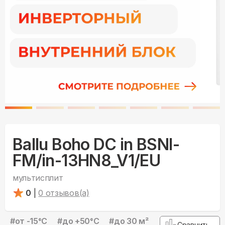
Ballu Boho DC in BSNI-
FM/in-13HN8_V1/EU
мультисплит
0
|
0
отзывов(а)
#
от -15°С
#
до +50°С
#
до 30 м²
Сравнить