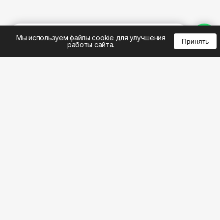
%
0
0
0
Мы используем файлы cookie для улучшения
Принять
работы сайта.
8 (495) 185-02-02
8 (800) 301-22-62
WhatsApp: 8 (999) 833-22-62
info@aeros.su
Политика конфиденциальности
1-й Волоколамский проезд, 10с16 метро
Панфиловская