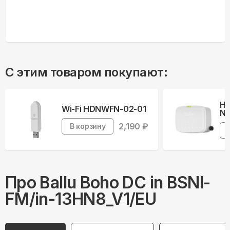
С этим товаром покупают:
На
Wi-Fi HDNWFN-02-01
Ne
2,190
₽
В корзину
Про
Ballu
Boho DC in BSNI-
FM/in-13HN8_V1/EU