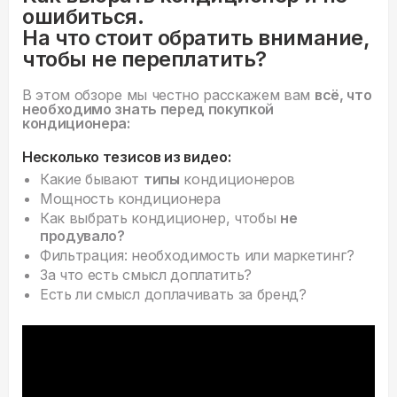
ошибиться.
На что стоит обратить внимание,
чтобы не переплатить?
В этом обзоре мы честно расскажем вам
всё, что
необходимо знать перед покупкой
кондиционера:
Несколько тезисов из видео:
Какие бывают
типы
кондиционеров
Мощность кондиционера
Как выбрать кондиционер, чтобы
не
продувало?
Фильтрация: необходимость или маркетинг?
За что есть смысл доплатить?
Есть ли смысл доплачивать за бренд?