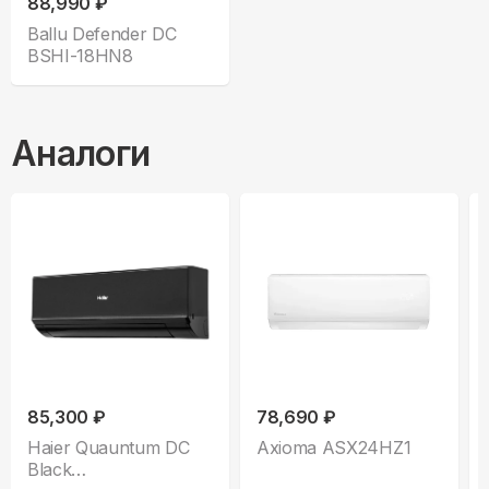
88,990 ₽
Ballu Defender DC
BSHI-18HN8
Аналоги
85,300 ₽
78,690 ₽
Haier Quauntum DC
Axioma ASX24HZ1
Black