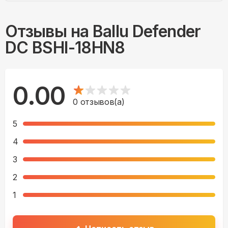
Отзывы на
Ballu Defender
DC BSHI-18HN8
0.00
0
отзывов(а)
5
4
3
2
1