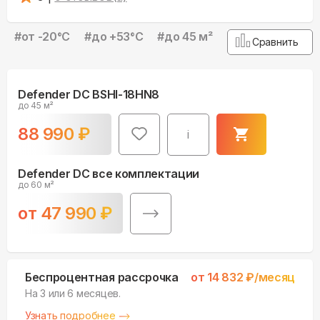
#
от -20°С
#
до +53°С
#
до 45 м²
Сравнить
Defender DC BSHI-18HN8
до 45 м²
88 990
₽
i
Defender DC все комплектации
до 60 м²
от
47 990
₽
Беспроцентная рассрочка
от
14 832
₽/месяц
На 3 или 6 месяцев.
Узнать подробнее