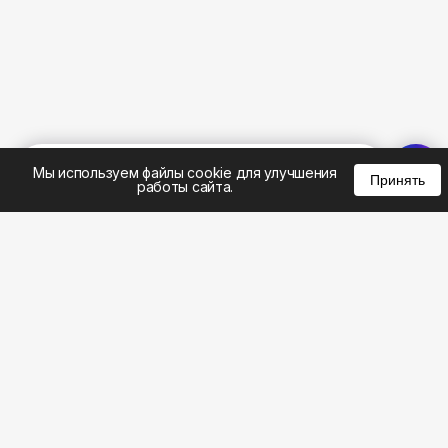
%
0
0
0
Мы используем файлы cookie для улучшения
Принять
работы сайта.
8 (495) 185-02-02
8 (800) 301-22-62
WhatsApp: 8 (999) 833-22-62
info@aeros.su