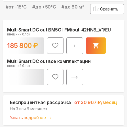
#
от -15°С
#
до +50°С
#
до 80 м²
Сравнить
Multi Smart DC out BM5OI-FM/out-42HN8_V1/EU
внешний блок
185 800
₽
i
Multi Smart DC out все комплектации
внешний блок
Беспроцентная рассрочка
от
30 967
₽/месяц
На 3 или 6 месяцев.
Узнать подробнее