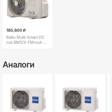
185,800 ₽
Ballu Multi Smart DC
out BM5OI-FM/out-
42HN8_V1/EU
Аналоги