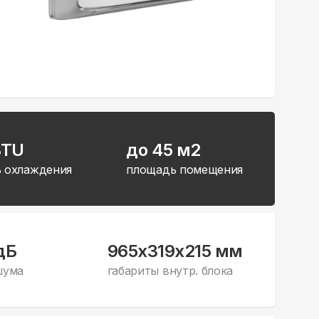
BTU
до 45 м2
 охлаждения
площадь помещения
дБ
965x319x215 мм
шума
габариты внутр. блока