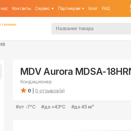
 нас
Контакты
Cервис
Партнерам
Блог
FAQ
 техники:
N8
MDV Aurora MDSA-18HR
Кондиционер
0
|
0
отзывов(а)
#
от -7°С
#
до +43°С
#
до 45 м²