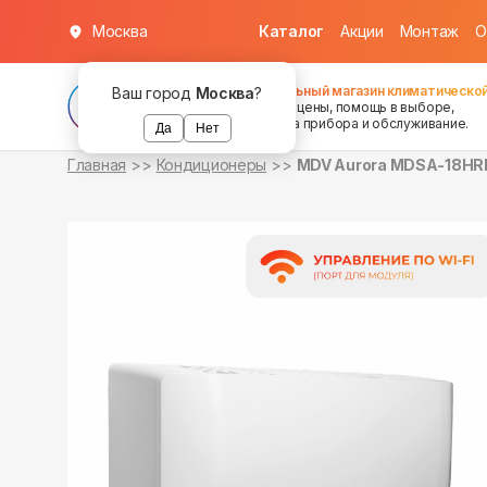
Москва
Каталог
Акции
Монтаж
О
в наличии
в наличии
Федеральный магазин климатической
Ваш город
Москва
?
хорошие цены, помощь в выборе,
установка прибора и обслуживание.
Да
Нет
Главная
Кондиционеры
MDV Aurora MDSA-18HR