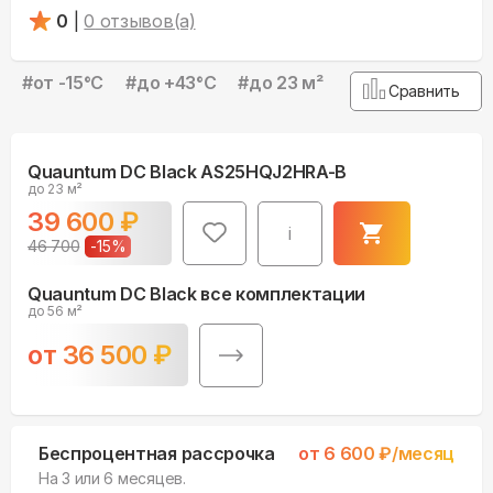
0
|
0
отзывов(а)
#
от -15°С
#
до +43°С
#
до 23 м²
Сравнить
Quauntum DC Black AS25HQJ2HRA-B
до 23 м²
39 600
₽
i
46 700
-
15
%
Quauntum DC Black все комплектации
до 56 м²
от
36 500
₽
Беспроцентная рассрочка
от
6 600
₽/месяц
На 3 или 6 месяцев.