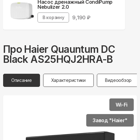
Насос дренажный CondiPump
Nebulizer 2.0
9,190
₽
В корзину
Про
Haier
Quauntum DC
Black AS25HQJ2HRA-B
Описание
Характеристики
Видеообзор
Wi-Fi
Завод "Haier"