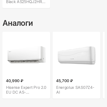
Black AS25HQJ2HRA-
B
Аналоги
40,990 ₽
45,700 ₽
Hisense Expert Pro 2.0
Energolux SAS07Z4-
EU DC AS-
AI
10UW4RLCHC00