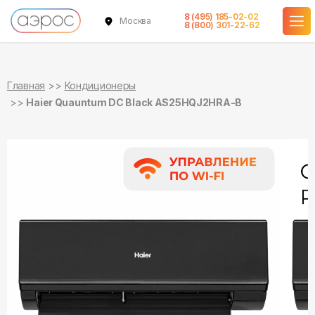
8 (495) 185-02-02
Москва
в наличии
в наличии
8 (800) 301-22-62
Главная
Кондиционеры
Haier Quauntum DC Black AS25HQJ2HRA-B