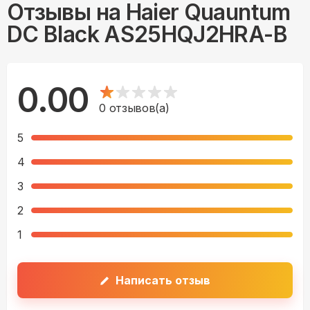
Отзывы на
Haier Quauntum
DC Black AS25HQJ2HRA-B
0.00
0
отзывов(а)
5
4
3
2
1
Написать отзыв