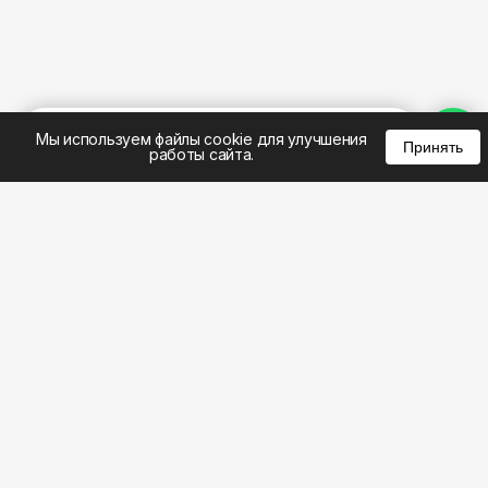
%
0
0
0
Мы используем файлы cookie для улучшения
Принять
работы сайта.
8 (495) 185-02-02
8 (800) 301-22-62
WhatsApp: 8 (999) 833-22-62
info@aeros.su
Политика конфиденциальности