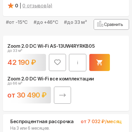
0
|
0
отзывов(а)
#
от -15°С
#
до +46°С
#
до 33 м²
Сравнить
Zoom 2.0 DC Wi-Fi AS-13UW4RYRKB05
до 33 м²
42 190
₽
i
Zoom 2.0 DC Wi-Fi все комплектации
до 66 м²
от
30 490
₽
Беспроцентная рассрочка
от
7 032
₽/месяц
На 3 или 6 месяцев.