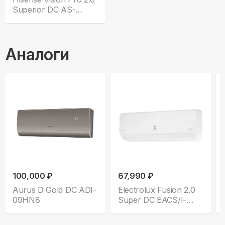
Superior DC AS-
10UW4RXVQH01A
Аналоги
100,000 ₽
67,990 ₽
Aurus D Gold DC ADI-
Electrolux Fusion 2.0
09HN8
Super DC EACS/I-
12HF2/N8