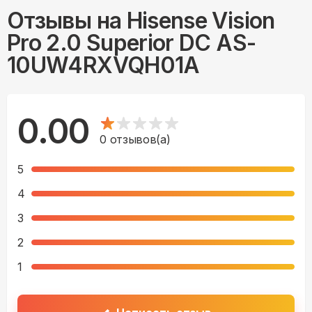
Отзывы на
Hisense Vision
Pro 2.0 Superior DC AS-
10UW4RXVQH01A
0.00
0
отзывов(а)
5
4
3
2
1