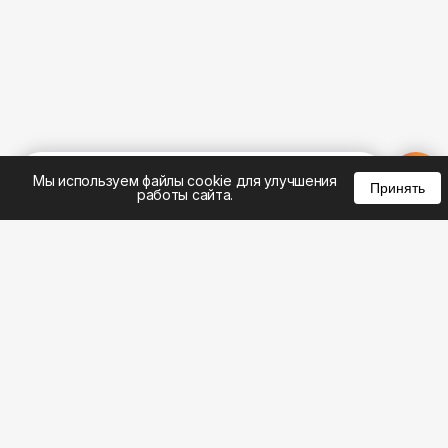
%
0
0
0
Мы используем файлы cookie для улучшения
Принять
работы сайта.
8 (495) 185-02-02
8 (800) 301-22-62
WhatsApp: 8 (999) 833-22-62
info@aeros.su