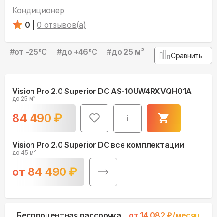
Кондиционер
0
|
0
отзывов(а)
#
от -25°С
#
до +46°С
#
до 25 м²
Сравнить
Vision Pro 2.0 Superior DC AS-10UW4RXVQH01A
до 25 м²
84 490
₽
i
Vision Pro 2.0 Superior DC все комплектации
до 45 м²
от
84 490
₽
Беспроцентная рассрочка
от
14 082
₽/месяц