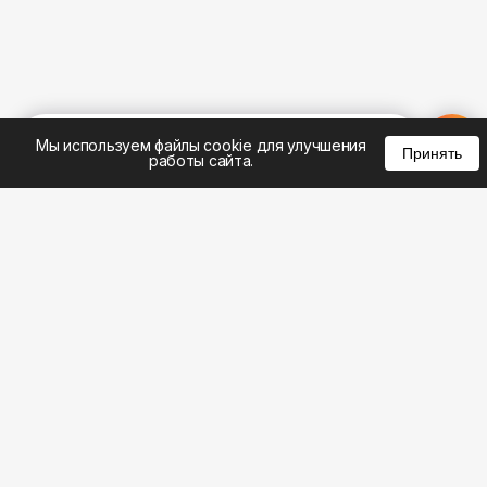
%
0
0
0
Мы используем файлы cookie для улучшения
Принять
работы сайта.
8 (495) 185-02-02
8 (800) 301-22-62
WhatsApp: 8 (999) 833-22-62
info@aeros.su
Политика конфиденциальности