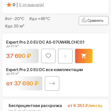
0
|
0
отзывов(а)
#
от -20°С
#
до +46°С
Сравнить
#
до 20 м²
Expert Pro 2.0 EU DC AS-07UW4RLCHC01
до 20 м²
37 690
₽
i
Expert Pro 2.0 EU DC все комплектации
до 66 м²
от
37 690
₽
Беспроцентная рассрочка
от
6 282
₽/месяц