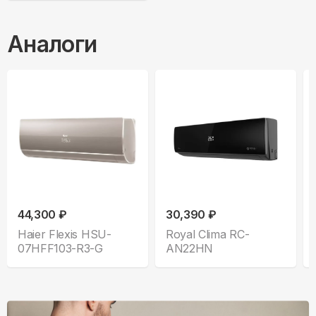
Аналоги
44,300 ₽
30,390 ₽
Haier Flexis HSU-
Royal Clima RC-
07HFF103-R3-G
AN22HN