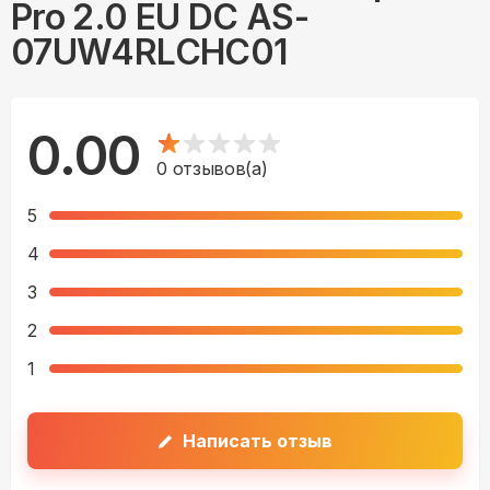
Pro 2.0 EU DC AS-
07UW4RLCHC01
0.00
0
отзывов(а)
5
4
3
2
1
Написать отзыв