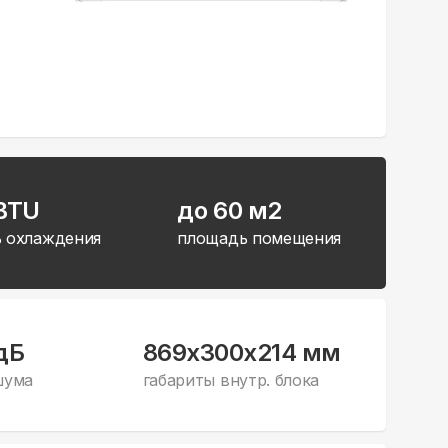
 BTU
до 60 м2
 охлаждения
площадь помещения
дБ
869x300x214 мм
шума
габариты внутр. блока