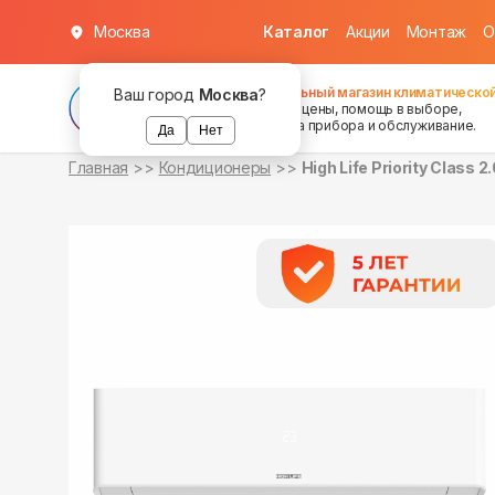
Москва
Каталог
Акции
Монтаж
О
в наличии
в наличии
Федеральный магазин климатической
Ваш город
Москва
?
хорошие цены, помощь в выборе,
установка прибора и обслуживание.
Да
Нет
Главная
Кондиционеры
High Life Priority Clas