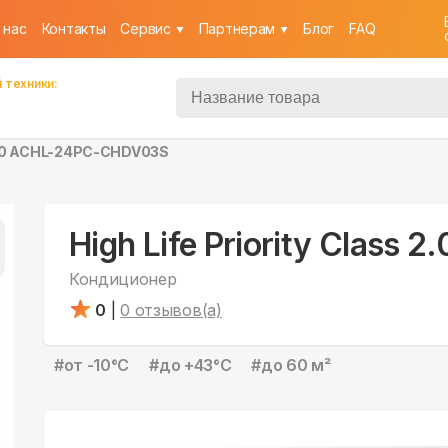
 нас
Контакты
Cервис
Партнерам
Блог
FAQ
 техники:
s 2.0 ACHL-24PC-CHDV03S
High Life Priority Clas
Кондиционер
0
|
0
отзывов(а)
#
от -10°С
#
до +43°С
#
до 60 м²