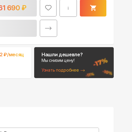
61 690
₽
i
Поможем выбрать
82
₽/месяц
Нашли дешевле?
место для монтажа:
Мы снизим цену!
В Telegram
Узнать подробнее
В WhatsApp