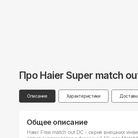
Про
Haier
Super match o
Описание
Характеристики
Доставк
Общее описание
Haier Free match out DC - серия внешних ин