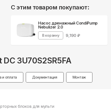
С этим товаром покупают:
Насос дренажный CondiPump
Nebulizer 2.0
9,190
₽
В корзину
ut DC 3U70S2SR5FA
а и оплата
Документация
Монтаж
верторных блоков для мульти