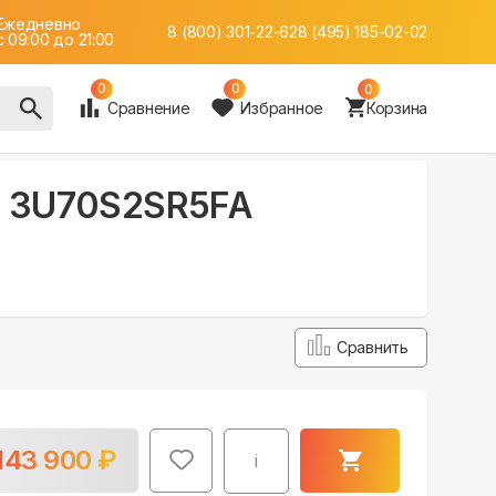
Ежедневно
8 (800) 301-22-62
8 (495) 185-02-02
c 09:00 до 21:00
0
0
0
Сравнение
Избранное
Корзина
DC 3U70S2SR5FA
Сравнить
143 900
₽
i