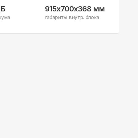
дБ
915x700x368 мм
шума
габариты внутр. блока