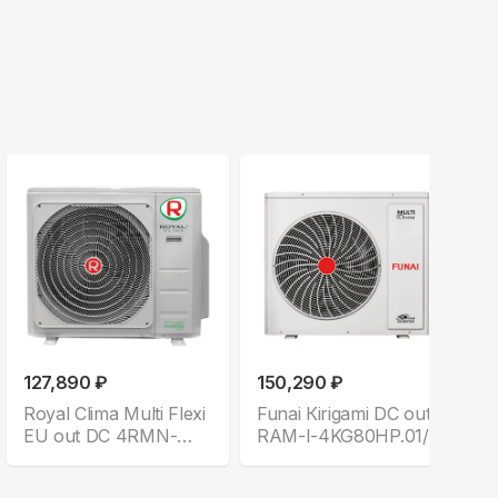
127,890 ₽
150,290 ₽
Royal Clima Multi Flexi
Funai Кirigami DC out
EU out DC 4RMN-
RAM-I-4KG80HP.01/U
28HN/OUT