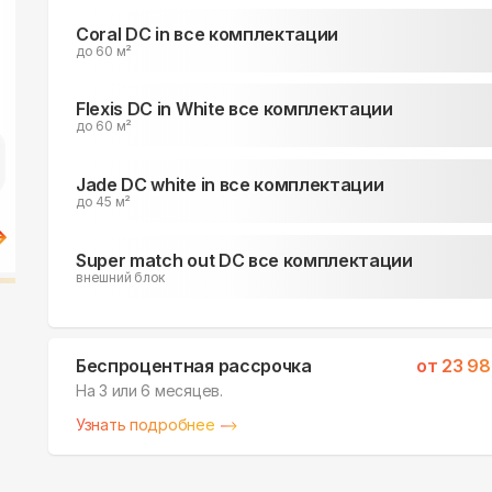
Coral DC in все комплектации
до 60 м²
Flexis DC in White все комплектации
до 60 м²
Jade DC white in все комплектации
до 45 м²
Super match out DC все комплектации
внешний блок
Беспроцентная рассрочка
от
23 98
На 3 или 6 месяцев.
Узнать подробнее