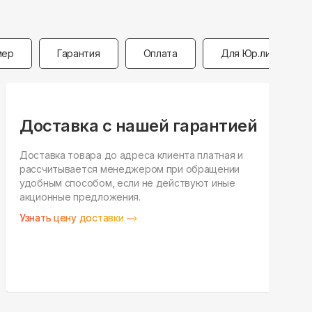
мер
Гарантия
Оплата
Для Юр.лиц
Доставка с нашей гарантией
Доставка товара до адреса клиента платная и
рассчитывается менеджером при обращении
Н
удобным способом, если не действуют иные
п
акционные предложения.
у
Узнать цену доставки
З