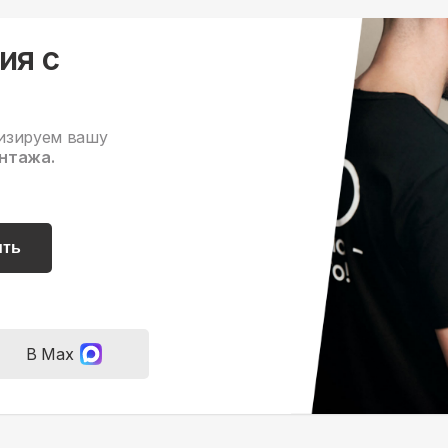
ия с
изируем вашу
нтажа.
ить
В Max