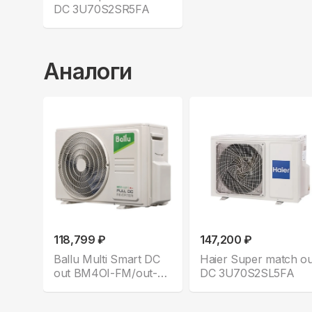
DC 3U70S2SR5FA
Аналоги
118,799 ₽
147,200 ₽
Ballu Multi Smart DC
Haier Super match ou
out BM4OI-FM/out-
DC 3U70S2SL5FA
28HN8_V1/EU