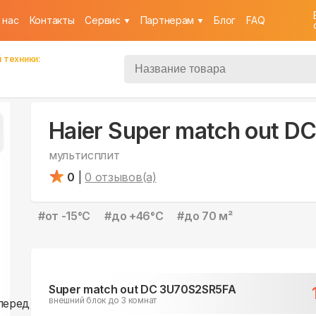
 нас
Контакты
Cервис
Партнерам
Блог
FAQ
 техники:
Haier Super match out 
мультисплит
0
|
0
отзывов(а)
#
от -15°С
#
до +46°С
#
до 70 м²
Super match out DC 3U70S2SR5FA
внешний блок до 3 комнат