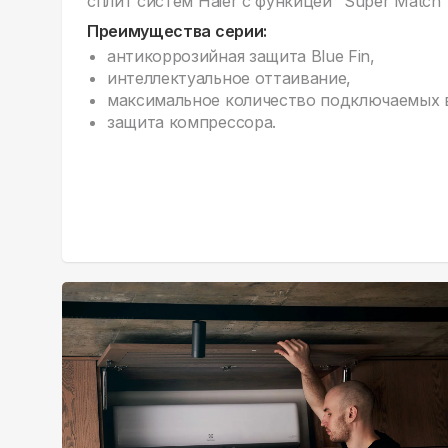
сплит систем Haier c функицей "Super Match"
Преимущества серии:
антикоррозийная защита Blue Fin,
интеллектуальное оттаивание,
максимальное количество подключаемых в
защита компрессора.