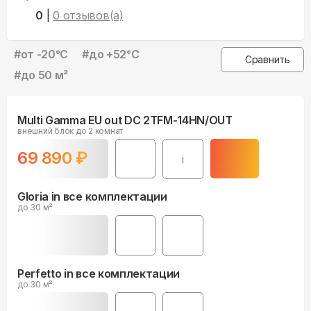
0
|
0
отзывов(а)
#
от -20°С
#
до +52°С
Сравнить
#
до 50 м²
Multi Gamma EU out DC 2TFM-14HN/OUT
внешний блок до 2 комнат
69 890
₽
i
Gloria in все комплектации
до 30 м²
Perfetto in все комплектации
до 30 м²