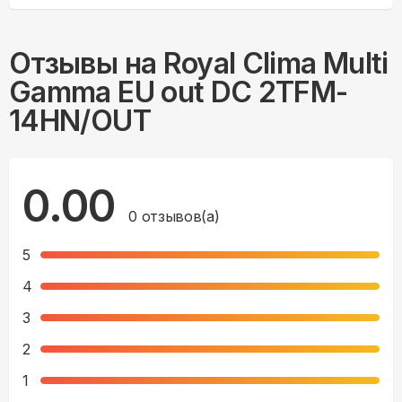
Отзывы на
Royal Clima Multi
Gamma EU out DC 2TFM-
14HN/OUT
0.00
0
отзывов(а)
5
4
3
2
1