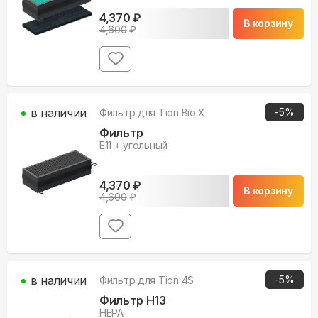
4,370
₽
В корзину
4,600
₽
в наличии
-
5
%
Фильтр для
Tion Bio X
Фильтр
E11 + угольный
4,370
₽
В корзину
4,600
₽
в наличии
-
5
%
Фильтр для
Tion 4S
Фильтр H13
HEPA