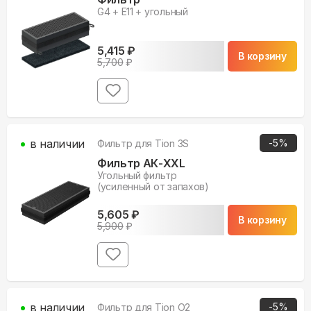
G4 + E11 + угольный
5,415
₽
В корзину
5,700
₽
в наличии
-
5
%
Фильтр для
Tion 3S
Фильтр АК-ХХL
Угольный фильтр
(усиленный от запахов)
5,605
₽
В корзину
5,900
₽
в наличии
-
5
%
Фильтр для
Tion O2