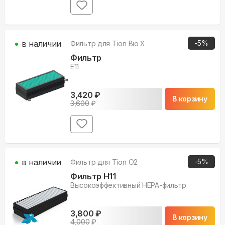
в наличии
-
5
%
Фильтр для
Tion Bio X
Фильтр
E11
3,420
₽
В корзину
3,600
₽
в наличии
-
5
%
Фильтр для
Tion O2
Фильтр H11
Высокоэффективный НЕРА-фильтр
3,800
₽
В корзину
4,000
₽