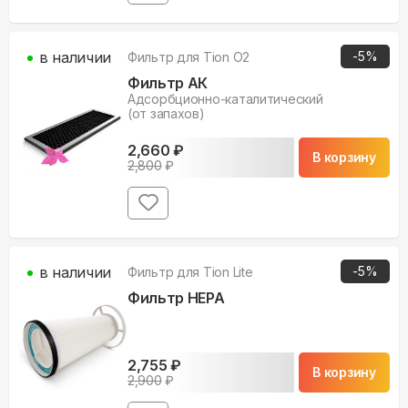
в наличии
-
5
%
Фильтр для
Tion O2
Фильтр АК
Адсорбционно-каталитический
(от запахов)
2,660
₽
В корзину
2,800
₽
в наличии
-
5
%
Фильтр для
Tion Lite
Фильтр HEPA
2,755
₽
В корзину
2,900
₽