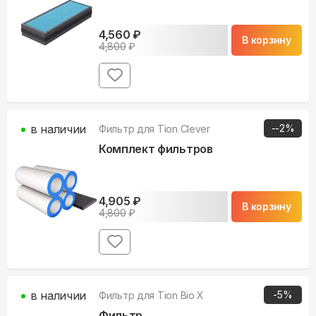
4,560
₽
В корзину
4,800
₽
в наличии
-
-2
%
Фильтр для
Tion Clever
Комплект фильтров
4,905
₽
В корзину
4,800
₽
в наличии
-
5
%
Фильтр для
Tion Bio X
Фильтр