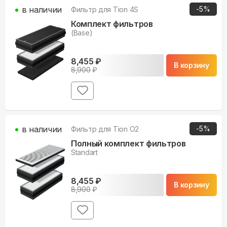
в наличии
-
5
%
Фильтр для
Tion 4S
Комплект фильтров
(Base)
8,455
₽
В корзину
8,900
₽
в наличии
-
5
%
Фильтр для
Tion O2
Полный комплект фильтров
Standart
8,455
₽
В корзину
8,900
₽