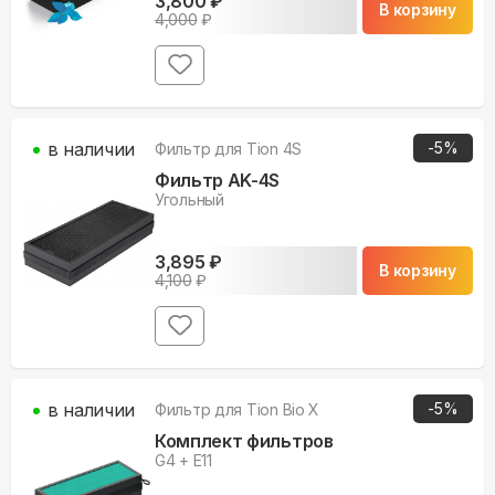
3,800
₽
В корзину
4,000
₽
в наличии
-
5
%
Фильтр для
Tion 4S
Фильтр AK-4S
Угольный
3,895
₽
В корзину
4,100
₽
в наличии
-
5
%
Фильтр для
Tion Bio X
Комплект фильтров
G4 + E11