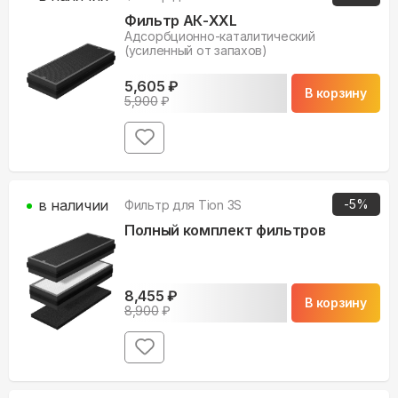
Фильтр АК-ХХL
Адсорбционно-каталитический
(усиленный от запахов)
5,605
₽
В корзину
5,900
₽
в наличии
-
5
%
Фильтр для
Tion 3S
Полный комплект фильтров
8,455
₽
В корзину
8,900
₽