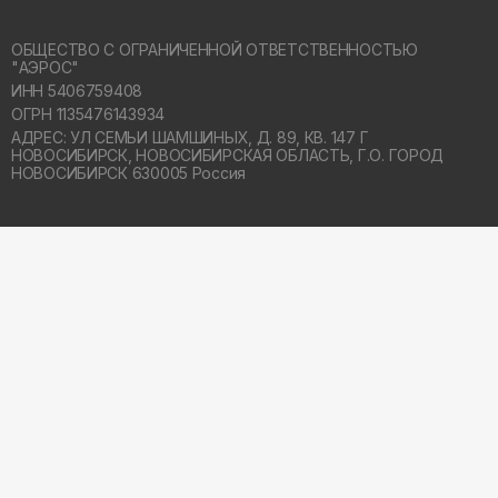
ОБЩЕСТВО С ОГРАНИЧЕННОЙ ОТВЕТСТВЕННОСТЬЮ
"АЭРОС"
ИНН 5406759408
ОГРН 1135476143934
АДРЕС: УЛ СЕМЬИ ШАМШИНЫХ, Д. 89, КВ. 147 Г
НОВОСИБИРСК,
НОВОСИБИРСКАЯ ОБЛАСТЬ, Г.О. ГОРОД
НОВОСИБИРСК 630005 Россия