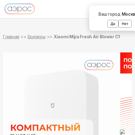
в наличии
Ваш город
Моск
Да
Нет
Главная
Бризеры
Xiaomi Mijia Fresh Air Blower C1