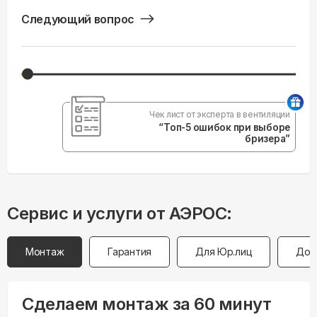
Следующий вопрос
Чек лист от эксперта в вентиляции
“Топ-5 ошибок при выборе
бризера”
Сервис и услуги от АЭРОС:
Монтаж
Гарантия
Для Юр.лиц
Дос
Сделаем монтаж за 60 минут