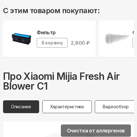
С этим товаром покупают:
Фильтр
Ф
2,800
₽
В корзину
Про
Xiaomi
Mijia Fresh Air
Blower C1
Описание
Характеристики
Видеообзор
Очистка от аллергенов