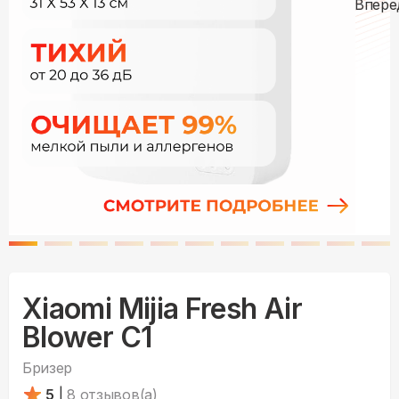
Xiaomi Mijia Fresh Air
Blower C1
Бризер
5
|
8
отзывов(а)