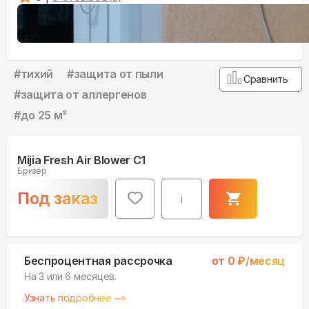
#
тихий
#
защита от пыли
Сравнить
#
защита от аллергенов
#
до 25 м²
Mijia Fresh Air Blower C1
Бризер
Под заказ
i
Беспроцентная рассрочка
от
0
₽/месяц
На 3 или 6 месяцев.
Узнать подробнее