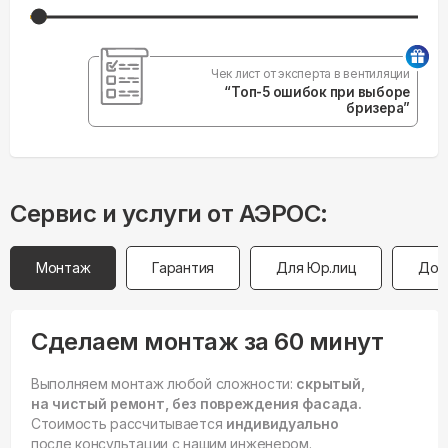
Чек лист от эксперта в вентиляции
“Топ-5 ошибок при выборе
бризера”
Сервис и услуги от АЭРОС:
Монтаж
Гарантия
Для Юр.лиц
Дос
Сделаем монтаж за 60 минут
Выполняем монтаж любой сложности:
скрытый,
на чистый ремонт, без повреждения фасада.
Стоимость рассчитывается
индивидуально
после консультации с нашим инженером.