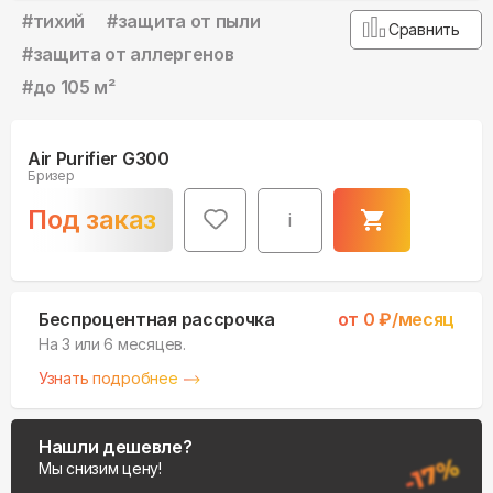
#
тихий
#
защита от пыли
Сравнить
#
защита от аллергенов
#
до 105 м²
Air Purifier G300
Бризер
Под заказ
i
Беспроцентная рассрочка
от
0
₽/месяц
На 3 или 6 месяцев.
Узнать подробнее
Нашли дешевле?
Мы снизим цену!