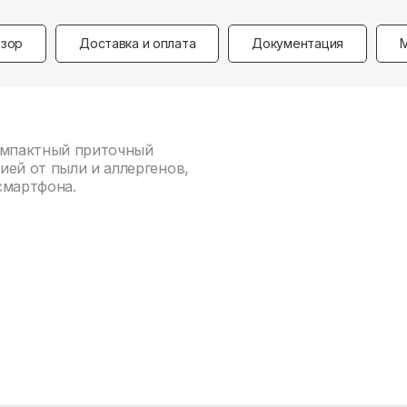
зор
Доставка и оплата
Документация
компактный приточный
ией от пыли и аллергенов,
смартфона.