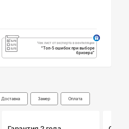
Чек лист от эксперта в вентиляции
“Топ-5 ошибок при выборе
бризера”
Доставка
Замер
Оплата
Гарантия 2 года
Специ