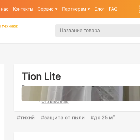
 нас
Контакты
Cервис
Партнерам
Блог
FAQ
 техники:
Tion Lite
Бризер
79
4.8
|
отзывов(а)
#
тихий
#
защита от пыли
#
до 25 м²