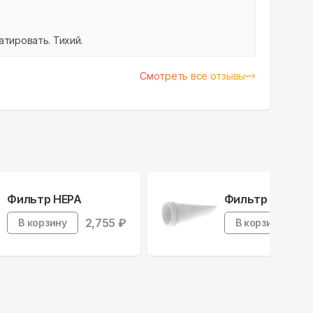
атировать. Тихий.
Смотреть все отзывы
Фильтр HEPA
Фильтр F5
2,755
₽
7
В корзину
В корзину