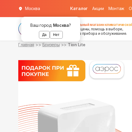
Москва
Каталог
Акции
Монтаж
О
в наличии
Федеральный магазин климатической
Ваш город
Москва
?
хорошие цены, помощь в выборе,
установка прибора и обслуживание.
Да
Нет
Главная
Бризеры
Tion Lite