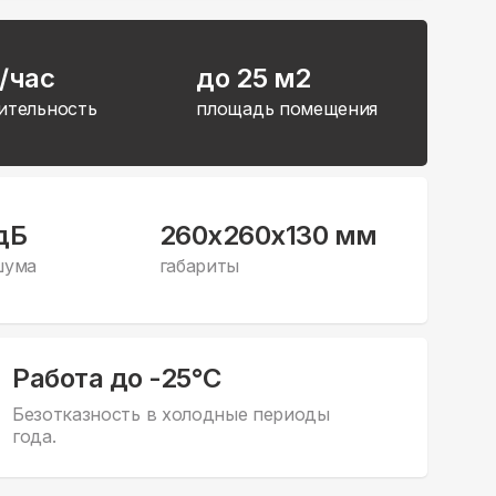
/час
до 25 м2
ительность
площадь помещения
дБ
260x260x130 мм
шума
габариты
Работа до -25°С
Безотказность в холодные периоды
года.