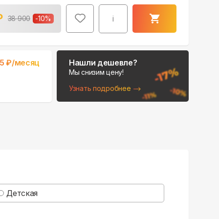
₽
i
38 900
-
10
%
5
₽/месяц
Нашли дешевле?
Мы снизим цену!
Узнать подробнее
Детская