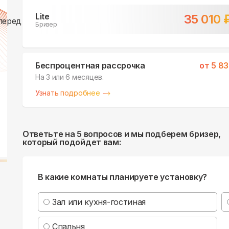
Lite
35 010
Бризер
Беспроцентная рассрочка
от
5 83
На 3 или 6 месяцев.
Узнать подробнее
Ответьте на 5 вопросов и мы подберем бризер,
который подойдет вам:
В какие комнаты планируете установку?
Зал или кухня-гостиная
Спальня