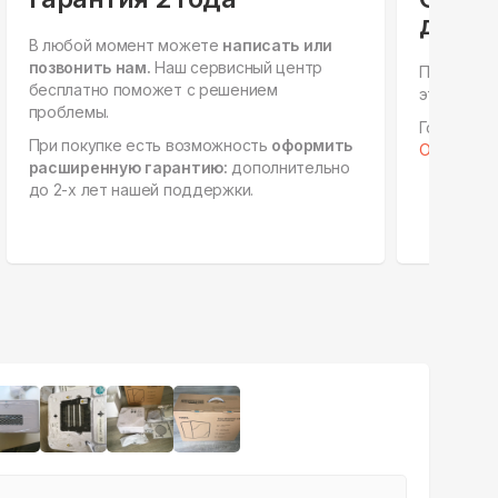
для ю
В любой момент можете
написать или
позвонить нам.
Наш сервисный центр
Персонал
бесплатно поможет с решением
этапах, е
проблемы.
Готовы к 
При покупке есть возможность
оформить
Отправить 
расширенную гарантию:
дополнительно
до 2-х лет нашей поддержки.
+
26