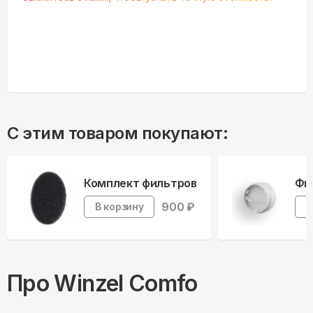
С этим товаром покупают:
Комплект фильтров
Фи
900
₽
В корзину
В
Про
Winzel
Comfo