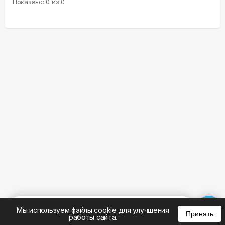
Показано:
0
из
0
%
0
0
0
Мы используем файлы cookie для улучшения
Принять
работы сайта.