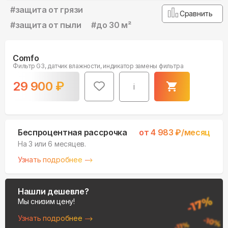
#
защита от грязи
Сравнить
#
защита от пыли
#
до 30 м²
Comfo
Фильтр G3, датчик влажности, индикатор замены фильтра
29 900
₽
i
Беспроцентная рассрочка
от
4 983
₽/месяц
На 3 или 6 месяцев.
Узнать подробнее
Нашли дешевле?
Мы снизим цену!
Узнать подробнее