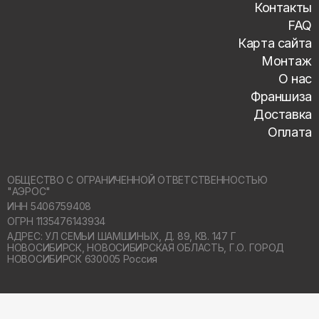
Контакты
FAQ
Карта сайта
Монтаж
О нас
Франшиза
Доставка
Оплата
ОБЩЕСТВО С ОГРАНИЧЕННОЙ ОТВЕТСТВЕННОСТЬЮ
"АЭРОС"
ИНН 5406759408
ОГРН 1135476143934
АДРЕС: УЛ СЕМЬИ ШАМШИНЫХ, Д. 89, КВ. 147 Г
НОВОСИБИРСК,
НОВОСИБИРСКАЯ ОБЛАСТЬ, Г.О. ГОРОД
НОВОСИБИРСК 630005 Россия