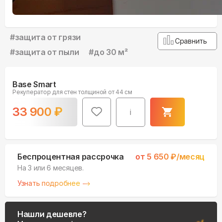
#
защита от грязи
Сравнить
#
защита от пыли
#
до 30 м²
Base Smart
Рекуператор для стен толщиной от 44 см
33 900
₽
i
Беспроцентная рассрочка
от
5 650
₽/месяц
На 3 или 6 месяцев.
Узнать подробнее
Нашли дешевле?