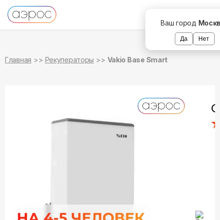
в наличии
Ваш город
Моск
Да
Нет
Главная
Рекуператоры
Vakio Base Smart