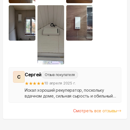
Сергей
Отзыв покупателя
С
★
★
★
★
★
10 апреля 2025 г.
Искал хороший рекуператор, поскольку
вдачном доме, сильная сырость и обильный
конденсат. В Аэросе быстро подобрали
нужный вариант. Договорились на удобное
Смотреть все отзывы
время установки. За ра...