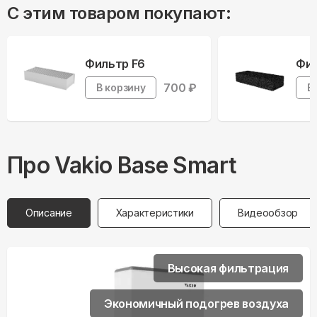
С этим товаром покупают:
Фильтр F6
Фил
700
₽
В корзину
В
Про
Vakio
Base Smart
Описание
Характеристики
Видеообзор
Высокая фильтрация
Экономичный подогрев воздуха