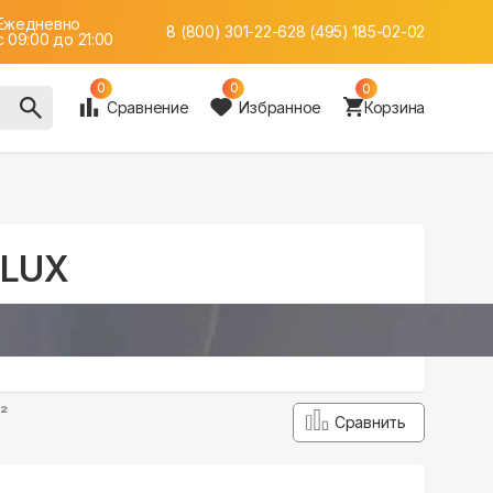
Ежедневно
8 (800) 301-22-62
8 (495) 185-02-02
c 09:00 до 21:00
0
0
0
Сравнение
Избранное
Корзина
 LUX
²
Сравнить