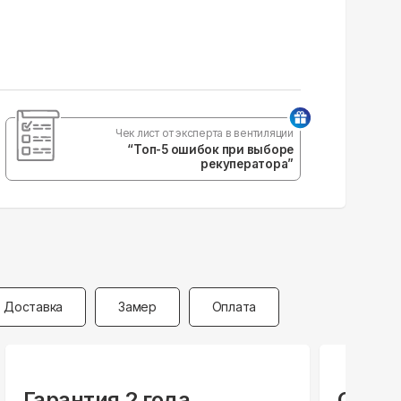
Чек лист от эксперта в вентиляции
“Топ-5 ошибок при выборе
рекуператора”
Доставка
Замер
Оплата
Гарантия 2 года
Специ