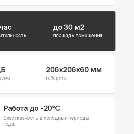
час
до 30 м2
ительность
площадь помещения
дБ
206x206x60 мм
шума
габариты
Работа до -20°С
Безотказность в холодные периоды
года.