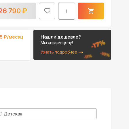
26 790
₽
i
5
₽/месяц
Нашли дешевле?
Мы снизим цену!
Узнать подробнее
Поможем выбрать
место для монтажа:
В Telegram
В WhatsApp
Детская