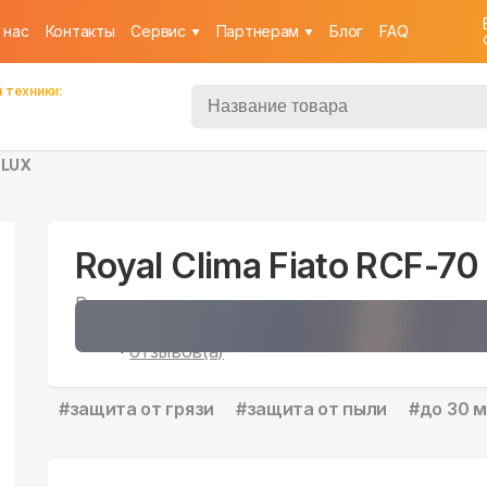
 нас
Контакты
Cервис
Партнерам
Блог
FAQ
 техники:
 LUX
Royal Clima Fiato RCF-70
Рекуператор
13
5
|
отзывов(а)
#
защита от грязи
#
защита от пыли
#
до 30 м