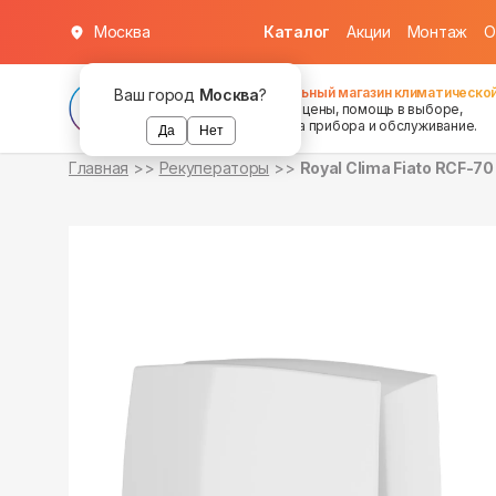
Москва
Каталог
Акции
Монтаж
О
в наличии
Федеральный магазин климатической
Ваш город
Москва
?
хорошие цены, помощь в выборе,
установка прибора и обслуживание.
Да
Нет
Главная
Рекуператоры
Royal Clima Fiato RCF-70