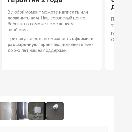
для ю
В любой момент можете
написать или
позвонить нам.
Наш сервисный центр
Персонал
бесплатно поможет с решением
этапах, е
проблемы.
Готовы к 
При покупке есть возможность
оформить
Отправить 
расширенную гарантию:
дополнительно
до 2-х лет нашей поддержки.