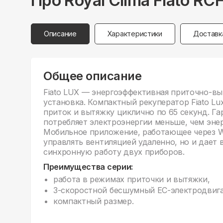
Про
Royal Clima
Fiato RC
Описание
Характеристики
Доставк
Общее описание
Fiato LUX — энергоэффективная приточно-в
установка. Компактный рекуператор Fiato Lu
приток и вытяжку циклично по 65 секунд. Га
потребляет электроэнергии меньше, чем эне
Мобильное приложение, работающее через Wi
управлять вентиляцией удаленно, но и дает
синхронную работу двух приборов.
Преимущества серии:
работа в режимах приточки и вытяжки,
3-скоростной бесшумный EC-электродвига
компактный размер.