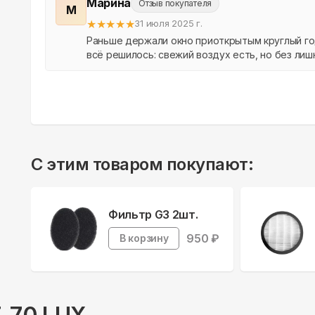
Марина
Отзыв покупателя
М
★
★
★
★
★
31 июля 2025 г.
Раньше держали окно приоткрытым круглый год. 
всё решилось: свежий воздух есть, но без лиш
С этим товаром покупают:
Фильтр G3 2шт.
950
₽
В корзину