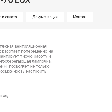
F-70 LUX
а и оплата
Документация
Монтаж
ытяжная вентиляционная
x работает попеременно на
рантирует тихую работу и
ргосберегающая лампочка.
-Fi, позволяет не только
 возможность настроить
тел,