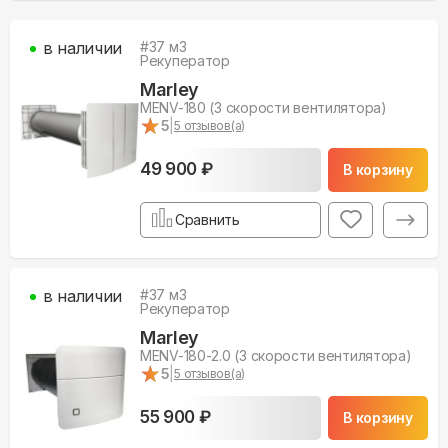
в наличии
#
37
м3
Рекуператор
Marley
MENV-180 (3 скорости вентилятора)
★
★
5
|
5
отзывов(а)
49 900 ₽
В корзину
Сравнить
в наличии
#
37
м3
Рекуператор
Marley
MENV-180-2.0 (3 скорости вентилятора)
★
★
5
|
5
отзывов(а)
55 900 ₽
В корзину