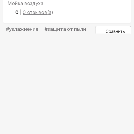
Мойка воздуха
0
|
0
отзывов(а)
#
увлажнение
#
защита от пыли
Сравнить
#
до 50 м²
AW-350
Общая
16 990
₽
i
Беспроцентная рассрочка
от
2 832
₽/месяц
На 3 или 6 месяцев.
Узнать подробнее