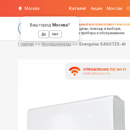
Москва
Каталог
Акции
Монтаж
О
в наличии
в наличии
Федеральный магазин климатической
Ваш город
Москва
?
хорошие цены, помощь в выборе,
установка прибора и обслуживание.
Да
Нет
Главная
Кондиционеры
Energolux SAS07Z5-AI