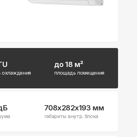
TU
до 18 м²
 охлаждения
площадь помещения
дБ
708x282x193 мм
шума
габариты внутр. блока