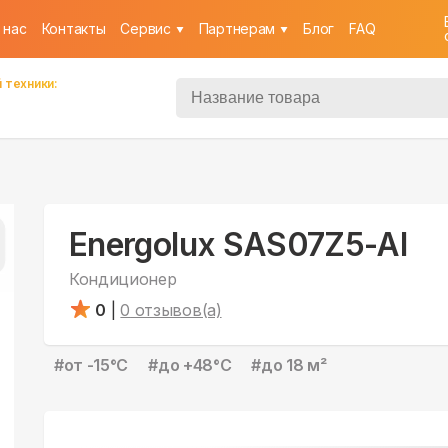
 нас
Контакты
Cервис
Партнерам
Блог
FAQ
 техники:
Energolux SAS07Z5-AI
Кондиционер
0
|
0
отзывов(а)
#
от -15°С
#
до +48°С
#
до 18 м²