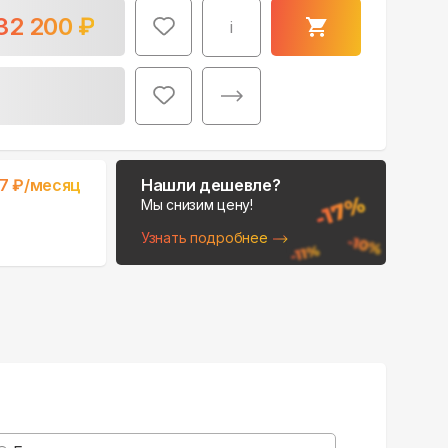
32 200
₽
i
Поможем выбрать
7
₽/месяц
Нашли дешевле?
место для монтажа:
Мы снизим цену!
В Telegram
Узнать подробнее
В WhatsApp