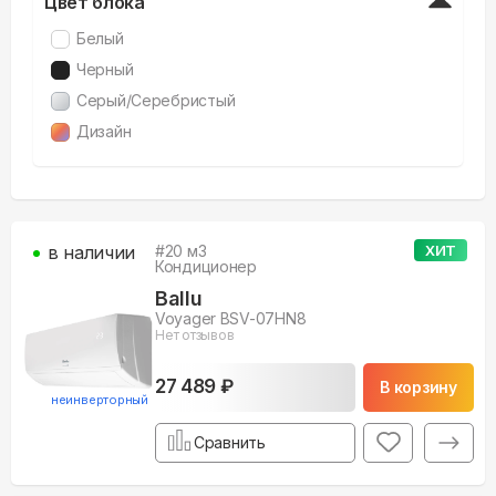
Цвет блока
Белый
Черный
Серый/Серебристый
Дизайн
в наличии
#
20
м3
ХИТ
Кондиционер
Ballu
Voyager BSV-07HN8
Нет отзывов
27 489 ₽
В корзину
неинверторный
Сравнить