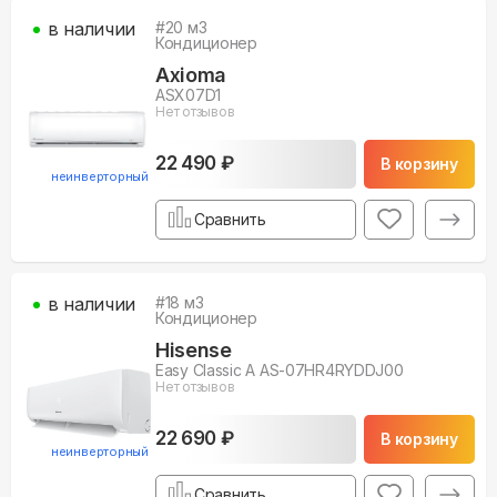
в наличии
#
20
м3
Кондиционер
Axioma
ASX07D1
Нет отзывов
22 490 ₽
В корзину
неинверторный
Сравнить
в наличии
#
18
м3
Кондиционер
Hisense
Easy Classic A AS-07HR4RYDDJ00
Нет отзывов
22 690 ₽
В корзину
неинверторный
Сравнить