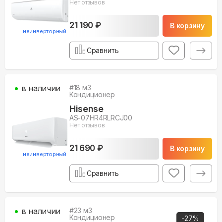
Нет отзывов
21 190 ₽
В корзину
неинверторный
Сравнить
в наличии
#
18
м3
Кондиционер
Hisense
AS-07HR4RLRCJ00
Нет отзывов
21 690 ₽
В корзину
неинверторный
Сравнить
в наличии
#
23
м3
Кондиционер
-
27
%