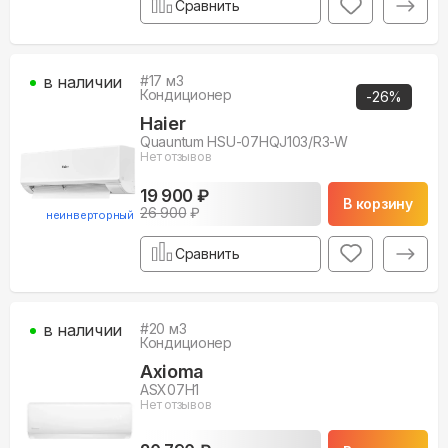
Сравнить
в наличии
#
17
м3
Кондиционер
-
26
%
Haier
Quauntum HSU-07HQJ103/R3-W
Нет отзывов
19 900 ₽
В корзину
26 900
₽
неинверторный
Сравнить
в наличии
#
20
м3
Кондиционер
Axioma
ASX07H1
Нет отзывов