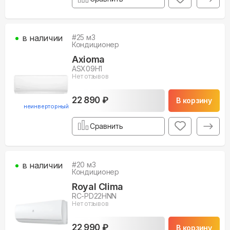
в наличии
#
25
м3
Кондиционер
Axioma
ASX09H1
Нет отзывов
22 890 ₽
В корзину
неинверторный
Сравнить
в наличии
#
20
м3
Кондиционер
Royal Clima
RC-PD22HNN
Нет отзывов
22 990 ₽
В корзину