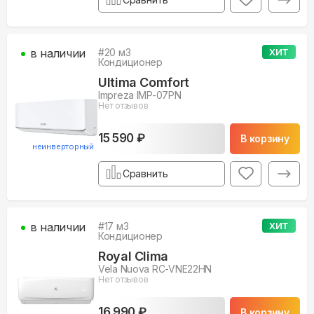
в наличии
#
20
м3
ХИТ
Кондиционер
Ultima Comfort
Impreza IMP-07PN
Нет отзывов
15 590 ₽
В корзину
неинверторный
Сравнить
в наличии
#
17
м3
ХИТ
Кондиционер
Royal Clima
Vela Nuova RC-VNE22HN
Нет отзывов
16 990 ₽
В корзину