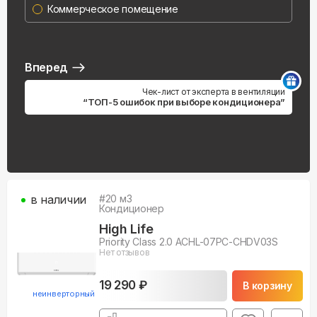
Коммерческое помещение
Вперед
Чек-лист от эксперта в вентиляции
“ТОП-5 ошибок при выборе кондиционера”
в наличии
#
20
м3
Кондиционер
High Life
Priority Class 2.0 ACHL-07PC-CHDV03S
Нет отзывов
19 290 ₽
В корзину
неинверторный