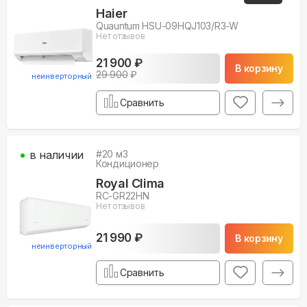
Haier
Quauntum HSU-09HQJ103/R3-W
Нет отзывов
21 900 ₽
В корзину
29 900
₽
неинверторный
Сравнить
в наличии
#
20
м3
Кондиционер
Royal Clima
RC-GR22HN
Нет отзывов
21 990 ₽
В корзину
неинверторный
Сравнить