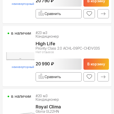
20 790 ₽
В корзину
неинверторный
Сравнить
в наличии
#
23
м3
Кондиционер
High Life
Priority Class 2.0 ACHL-09PC-CHDV03S
Нет отзывов
20 990 ₽
В корзину
неинверторный
Сравнить
в наличии
#
20
м3
Кондиционер
Royal Clima
Gloria GL22HN