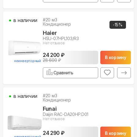
в наличии
#
20
м3
Кондиционер
-
15
%
Haier
HSU-07HPL103/R3
Нет отзывов
24 200 ₽
В корзину
28 600
₽
неинверторный
Сравнить
в наличии
#
20
м3
Кондиционер
Funai
Daijin RAC-DA20HP.D01
Нет отзывов
24 290 ₽
В корзину
неинверторный