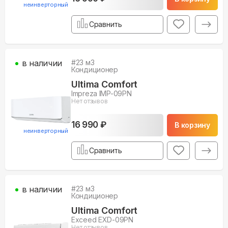
неинверторный
Сравнить
в наличии
#
23
м3
Кондиционер
Ultima Comfort
Impreza IMP-09PN
Нет отзывов
16 990 ₽
В корзину
неинверторный
Сравнить
в наличии
#
23
м3
Кондиционер
Ultima Comfort
Exceed EXD-09PN
Нет отзывов