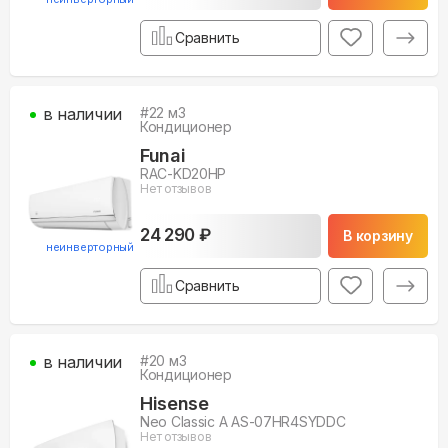
Сравнить
в наличии
#
22
м3
Кондиционер
Funai
RAC-KD20HP
Нет отзывов
24 290 ₽
В корзину
неинверторный
Сравнить
в наличии
#
20
м3
Кондиционер
Hisense
Neo Classic A AS-07HR4SYDDC
Нет отзывов