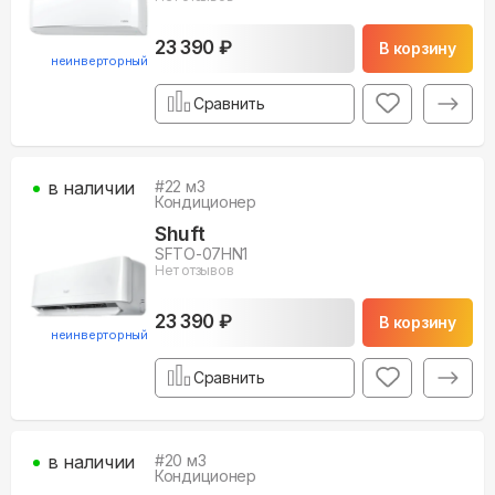
23 390 ₽
В корзину
неинверторный
Сравнить
в наличии
#
22
м3
Кондиционер
Shuft
SFTO-07HN1
Нет отзывов
23 390 ₽
В корзину
неинверторный
Сравнить
в наличии
#
20
м3
Кондиционер