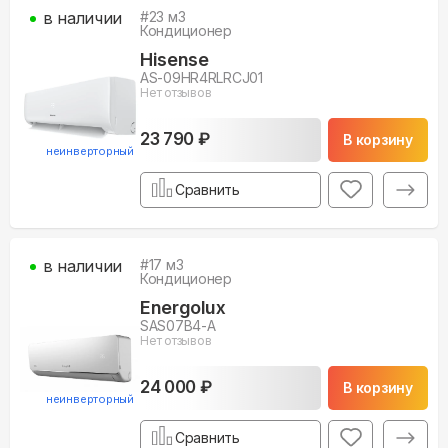
в наличии
#
23
м3
Кондиционер
Hisense
AS-09HR4RLRCJ01
Нет отзывов
23 790 ₽
В корзину
неинверторный
Сравнить
в наличии
#
17
м3
Кондиционер
Energolux
SAS07B4-A
Нет отзывов
24 000 ₽
В корзину
неинверторный
Сравнить