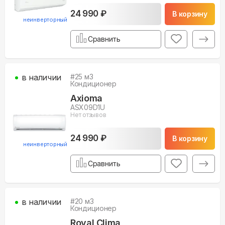
24 990 ₽
В корзину
неинверторный
Сравнить
в наличии
#
25
м3
Кондиционер
Axioma
ASX09D1U
Нет отзывов
24 990 ₽
В корзину
неинверторный
Сравнить
в наличии
#
20
м3
Кондиционер
Royal Clima