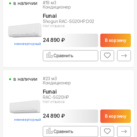
в наличии
#
19
м3
Кондиционер
Funai
Shogun RAC-SG20HP.D02
Нет отзывов
24 890 ₽
В корзину
неинверторный
Сравнить
в наличии
#
23
м3
Кондиционер
Funai
RAC-SG20HP
Нет отзывов
24 890 ₽
В корзину
неинверторный
Сравнить