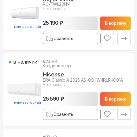
RC-TWL22HN
Нет отзывов
25 190 ₽
В корзину
неинверторный
Сравнить
в наличии
#
23
м3
Кондиционер
Hisense
ERA Classic A 2025 AS-09HW4RLRKC01A
Нет отзывов
25 590 ₽
В корзину
неинверторный
Сравнить