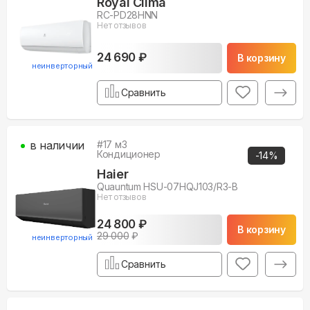
Royal Clima
RC-PD28HNN
Нет отзывов
24 690 ₽
В корзину
неинверторный
Сравнить
в наличии
#
17
м3
Кондиционер
-
14
%
Haier
Quauntum HSU-07HQJ103/R3-B
Нет отзывов
24 800 ₽
В корзину
29 000
₽
неинверторный
Сравнить