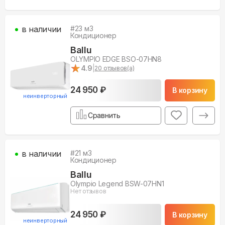
в наличии
#
23
м3
Кондиционер
Ballu
OLYMPIO EDGE BSO-07HN8
★
★
4.9
|
20
отзывов(а)
24 950 ₽
В корзину
неинверторный
Сравнить
в наличии
#
21
м3
Кондиционер
Ballu
Olympio Legend BSW-07HN1
Нет отзывов
24 950 ₽
В корзину
неинверторный