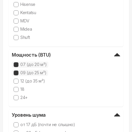
Hisense
Kentatsu
MDV
Midea
Shuft
Мощность (BTU)
07 (до 20 м²)
09 (до 25 м²)
12 (до 35 м²)
18
24+
Уровень шума
от 17 дБ (почти не слышно)