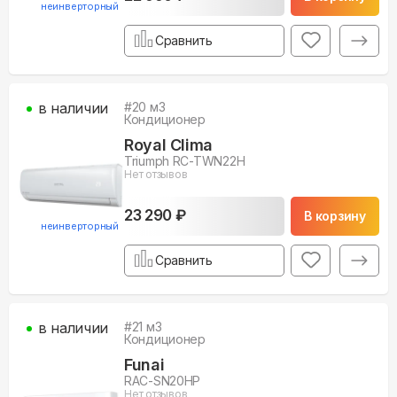
неинверторный
Сравнить
в наличии
#
20
м3
Кондиционер
Royal Clima
Triumph RC-TWN22H
Нет отзывов
23 290 ₽
В корзину
неинверторный
Сравнить
в наличии
#
21
м3
Кондиционер
Funai
RAC-SN20HP
Нет отзывов