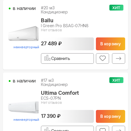
в наличии
#
20
м3
ХИТ
Кондиционер
Ballu
I Green Pro BSAG-07HN8
Нет отзывов
27 489 ₽
В корзину
неинверторный
Сравнить
в наличии
#
17
м3
ХИТ
Кондиционер
Ultima Comfort
ECS-07PN
Нет отзывов
17 390 ₽
В корзину
неинверторный
Сравнить