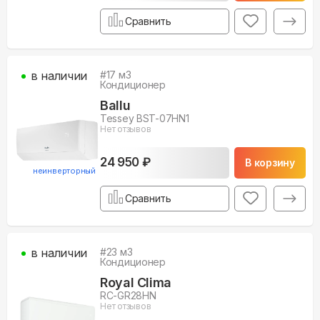
Сравнить
в наличии
#
17
м3
Кондиционер
Ballu
Tessey BST-07HN1
Нет отзывов
24 950 ₽
В корзину
неинверторный
Сравнить
в наличии
#
23
м3
Кондиционер
Royal Clima
RC-GR28HN
Нет отзывов