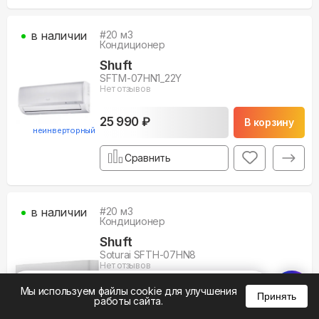
в наличии
#
20
м3
Кондиционер
Shuft
SFTM-07HN1_22Y
Нет отзывов
25 990 ₽
В корзину
неинверторный
Сравнить
в наличии
#
20
м3
Кондиционер
Shuft
Soturai SFTH-07HN8
Нет отзывов
%
0
0
0
Мы используем файлы cookie для улучшения
Принять
26 290 ₽
В корзину
работы сайта.
неинверторный