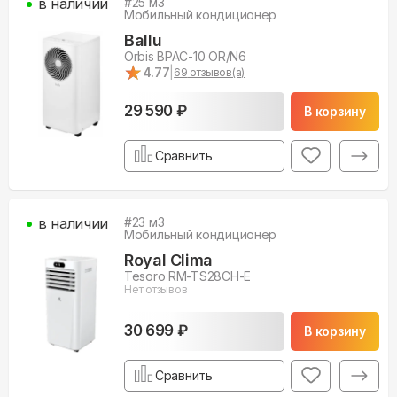
в наличии
#
25
м3
Мобильный кондиционер
Ballu
Orbis BPAC-10 OR/N6
★
★
4.77
|
69
отзывов(а)
29 590 ₽
В корзину
Сравнить
в наличии
#
23
м3
Мобильный кондиционер
Royal Clima
Tesoro RM-TS28CH-E
Нет отзывов
30 699 ₽
В корзину
Сравнить