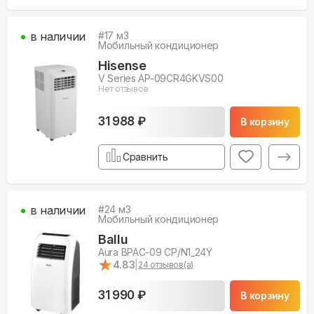
в наличии
#
17
м3
Мобильный кондиционер
Hisense
V Series AP-09CR4GKVS00
Нет отзывов
31 988 ₽
В корзину
Сравнить
в наличии
#
24
м3
Мобильный кондиционер
Ballu
Aura BPAC-09 CP/N1_24Y
★
★
4.83
|
24
отзывов(а)
31 990 ₽
В корзину