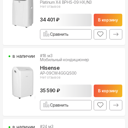
Platinum X4 BPHS-09 HX/N3
Нет отзывов
34 401 ₽
В корзину
Сравнить
в наличии
#
18
м3
Мобильный кондиционер
Hisense
AP-09CW4GGQS00
Нет отзывов
35 590 ₽
В корзину
Сравнить
в наличии
#
24
м3