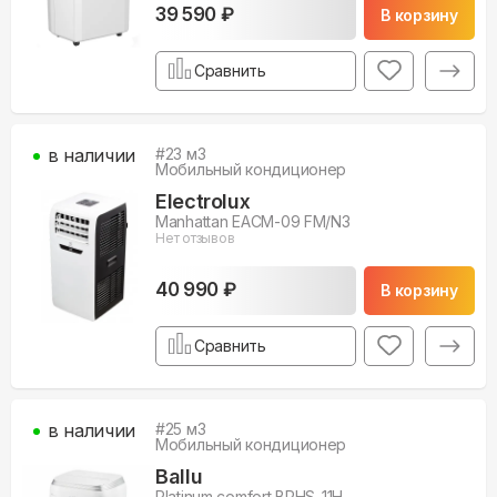
39 590 ₽
В корзину
Сравнить
в наличии
#
23
м3
Мобильный кондиционер
Electrolux
Manhattan EACM-09 FM/N3
Нет отзывов
40 990 ₽
В корзину
Сравнить
в наличии
#
25
м3
Мобильный кондиционер
Ballu
Platinum сomfort BPHS-11H