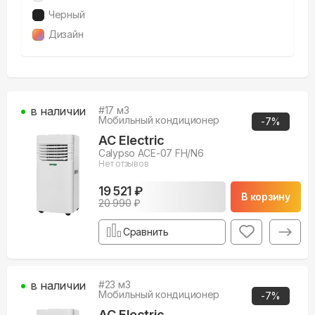
Черный
Дизайн
в наличии
#
17
м3
Мобильный кондиционер
-
7
%
AC Electric
Calypso ACE-07 FH/N6
Нет отзывов
19 521 ₽
В корзину
20 990
₽
Сравнить
в наличии
#
23
м3
Мобильный кондиционер
-
7
%
AC Electric