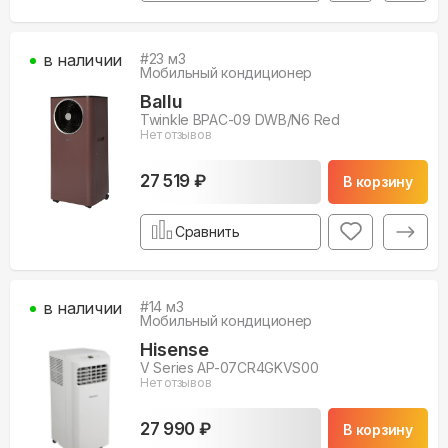
в наличии
#
23
м3
Мобильный кондиционер
Ballu
Twinkle BPAC-09 DWB/N6 Red
Нет отзывов
27 519 ₽
В корзину
Сравнить
в наличии
#
14
м3
Мобильный кондиционер
Hisense
V Series AP-07CR4GKVS00
Нет отзывов
27 990 ₽
В корзину