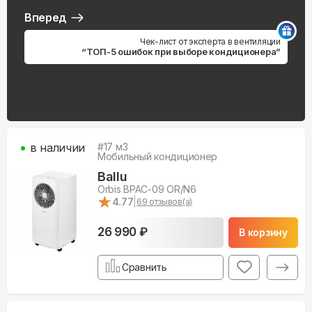
Вперед
Чек-лист от эксперта в вентиляции
“ТОП-5 ошибок при выборе кондиционера”
в наличии
#
17
м3
Мобильный кондиционер
Ballu
Orbis BPAC-09 OR/N6
★
★
4.77
|
69
отзывов(а)
26 990 ₽
В корзину
Сравнить