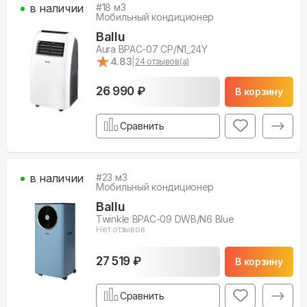
в наличии
#
18
м3
Мобильный кондиционер
Ballu
Aura BPAC-07 CP/N1_24Y
★
★
4.83
|
24
отзывов(а)
26 990 ₽
В корзину
Сравнить
в наличии
#
23
м3
Мобильный кондиционер
Ballu
Twinkle BPAC-09 DWB/N6 Blue
Нет отзывов
27 519 ₽
В корзину
Сравнить