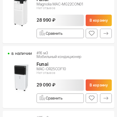
Magnolia MAC-MG22CON01
Нет отзывов
28 990 ₽
В корзину
Сравнить
в наличии
#
16
м3
Мобильный кондиционер
Funai
MAC-OR25COF10
Нет отзывов
29 090 ₽
В корзину
Сравнить