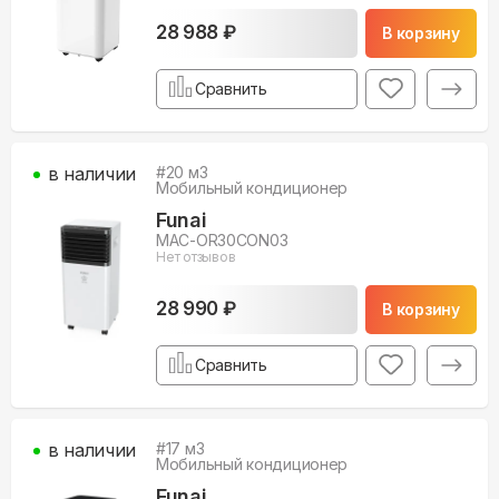
28 988 ₽
В корзину
Сравнить
в наличии
#
20
м3
Мобильный кондиционер
Funai
MAC-OR30CON03
Нет отзывов
28 990 ₽
В корзину
Сравнить
в наличии
#
17
м3
Мобильный кондиционер
Funai