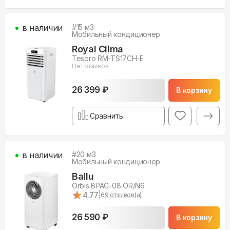
в наличии
#
15
м3
Мобильный кондиционер
Royal Clima
Tesoro RM-TS17CH-E
Нет отзывов
26 399 ₽
В корзину
Сравнить
в наличии
#
20
м3
Мобильный кондиционер
Ballu
Orbis BPAC-08 OR/N6
★
★
4.77
|
69
отзывов(а)
26 590 ₽
В корзину