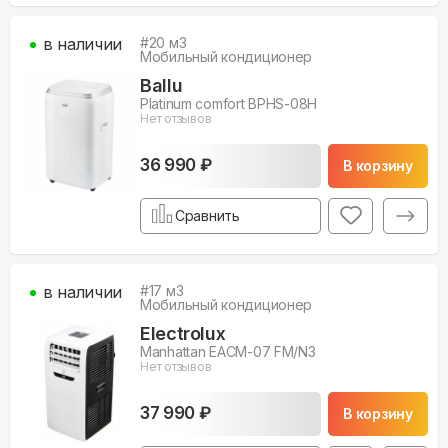
в наличии
#
20
м3
Мобильный кондиционер
Ballu
Platinum сomfort BPHS-08H
Нет отзывов
36 990 ₽
В корзину
Сравнить
в наличии
#
17
м3
Мобильный кондиционер
Electrolux
Manhattan EACM-07 FM/N3
Нет отзывов
37 990 ₽
В корзину