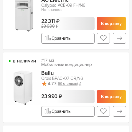
Calypso ACE-09 FH/N6
Нет отзывов
22 311 ₽
В корзину
23 990
₽
Сравнить
в наличии
#
17
м3
Мобильный кондиционер
Ballu
Orbis BPAC-07 OR/N6
★
★
4.77
|
69
отзывов(а)
23 990 ₽
В корзину
Сравнить