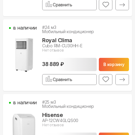
Сравнить
в наличии
#
24
м3
Мобильный кондиционер
Royal Clima
Cubo RM-CU30HH-E
Нет отзывов
38 889 ₽
В корзину
Сравнить
в наличии
#
25
м3
Мобильный кондиционер
Hisense
AP-12CW4GLQS00
Нет отзывов