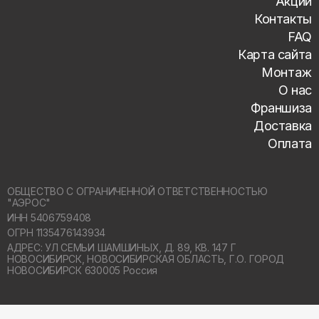
Акции
Контакты
FAQ
Карта сайта
Монтаж
О нас
Франшиза
Доставка
Оплата
ОБЩЕСТВО С ОГРАНИЧЕННОЙ ОТВЕТСТВЕННОСТЬЮ
"АЭРОС"
ИНН 5406759408
ОГРН 1135476143934
АДРЕС: УЛ СЕМЬИ ШАМШИНЫХ, Д. 89, КВ. 147 Г
НОВОСИБИРСК,
НОВОСИБИРСКАЯ ОБЛАСТЬ, Г.О. ГОРОД
НОВОСИБИРСК 630005 Россия