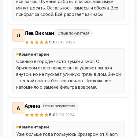
все за час. Шумные работы длились максимум 
минут десять. Остальное - замеры и сборка. Всё 
прибрал за собой. Всё работает как часы.
Лев Вихман
Отзыв покупателя
Л
5
.0
17.03.2025
Комментарий
Осенью в городе часто туман и смог. С 
бризером стало проще: он не удаляет запахи 
внутри, но не пускает уличную грязь в дом. Зимой 
- тёплый приток без сквозняков. Приложение 
напомнило о замене фильтра вовремя.
Арина
Отзыв покупателя
А
5
.0
11.09.2024
Комментарий
Уже больше года пользуюсь бризером от Xiaomi. 