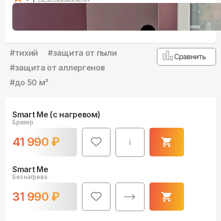
#
тихий
#
защита от пыли
Сравнить
#
защита от аллергенов
#
до 50 м²
Smart Me (с нагревом)
Бризер
41 990
₽
i
Smart Me
Без нагрева
31 990
₽