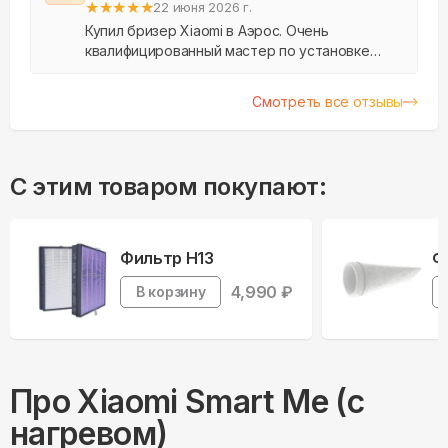
★
★
★
★
★
22 июня 2026 г.
Купил бризер Xiaomi в Аэрос. Очень
квалифицированный мастер по установке
сделал все за час. Шумные работы длились
максимум минут десять. Остальное - замеры
Смотреть все отзывы
и сборка. Всё прибрал...
С этим товаром покупают:
Фильтр H13
Ф
4,990
₽
В корзину
Про
Xiaomi
Smart Me (с
нагревом)