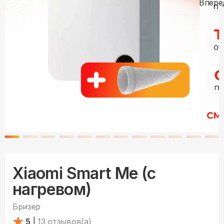
Xiaomi Smart Me (с
нагревом)
Бризер
5
|
13
отзывов(а)