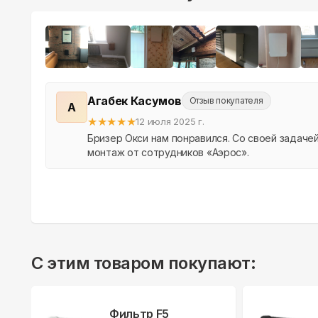
Агабек Касумов
Отзыв покупателя
А
★
★
★
★
★
12 июля 2025 г.
Бризер Окси нам понравился. Со своей задаче
монтаж от сотрудников «Аэрос».
С этим товаром покупают:
Фильтр F5