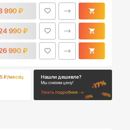
3 990
₽
24 990
₽
26 990
₽
Поможем выбрать
место для монтажа:
В Telegram
5
₽/месяц
Нашли дешевле?
В WhatsApp
Мы снизим цену!
Узнать подробнее