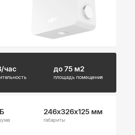
3/час
до 75 м2
ительность
площадь помещения
дБ
246x326x125 мм
шума
габариты