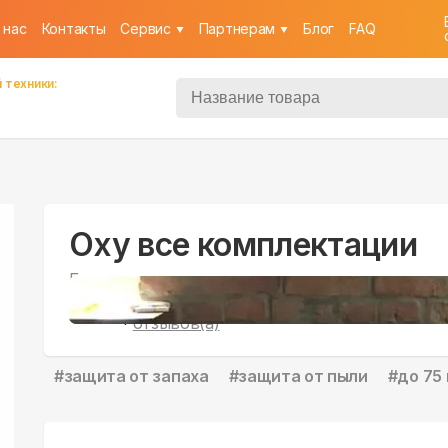
 нас
Контакты
Cервис
Партнерам
Блог
FAQ
 техники:
Oxy все комплектации
Бризер
36
4.9
|
отзывов(а)
#
защита от запаха
#
защита от пыли
#
до 75