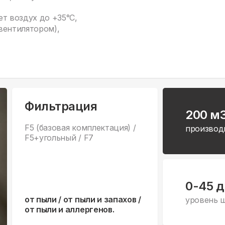
т воздух до +35°С,
вентилятором),
Фильтрация
200 м
F5 (базовая комплектация) /
производ
F5+угольный / F7
0-45 
от пыли / от пыли и запахов /
уровень 
от пыли и аллергенов.