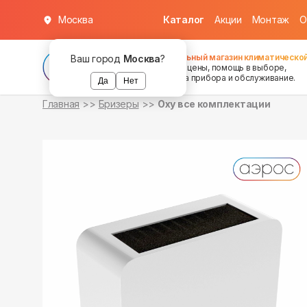
Москва
Каталог
Акции
Монтаж
О
в наличии
в наличии
в наличии
Федеральный магазин климатической
Ваш город
Москва
?
хорошие цены, помощь в выборе,
установка прибора и обслуживание.
Да
Нет
Главная
Бризеры
Oxy все комплектации