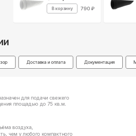
790
₽
В корзину
ии
зор
Доставка и оплата
Документация
азначен для подачи свежего
ения площадью до 75 кв.м.
ъёма воздуха,
ть, чем у любого компактного