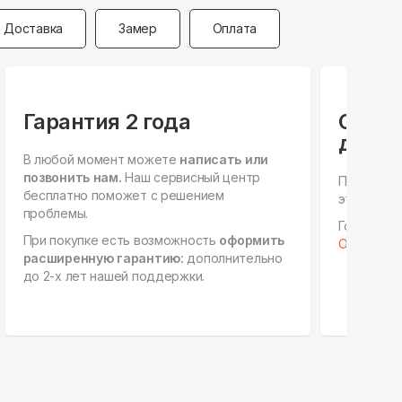
Доставка
Замер
Оплата
Гарантия 2 года
Специ
для ю
В любой момент можете
написать или
позвонить нам.
Наш сервисный центр
Персонал
бесплатно поможет с решением
этапах, е
проблемы.
Готовы к 
При покупке есть возможность
оформить
Отправить 
расширенную гарантию:
дополнительно
до 2-х лет нашей поддержки.