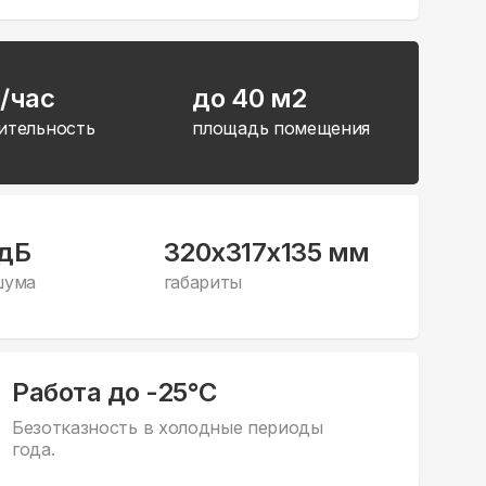
/час
до 40 м2
ительность
площадь помещения
 дБ
320x317x135 мм
шума
габариты
Работа до -25°С
Безотказность в холодные периоды
года.