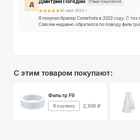
Дмитрий Погодин
Отзыв покупателя
Д
★
★
★
★
★
30 мая 2025 г.
Я покупал бризер Comeforta в 2022 году. С тех
Совсем недавно обратился по поводу фильтров 
С этим товаром покупают:
Фильтр F9
2,109
₽
В корзину