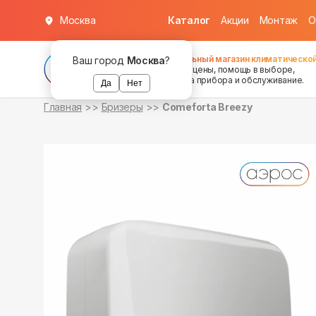
Москва
Каталог
Акции
Монтаж
О
в наличии
Федеральный магазин климатической
Ваш город
Москва
?
хорошие цены, помощь в выборе,
установка прибора и обслуживание.
Да
Нет
Главная
Бризеры
Comeforta Breezy