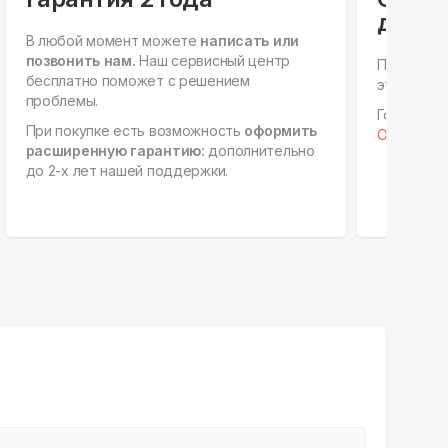
для ю
В любой момент можете
написать или
позвонить нам.
Наш сервисный центр
Персонал
бесплатно поможет с решением
этапах, е
проблемы.
Готовы к 
При покупке есть возможность
оформить
Отправить 
расширенную гарантию:
дополнительно
до 2-х лет нашей поддержки.