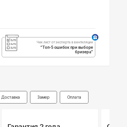
Чек лист от эксперта в вентиляции
“Топ-5 ошибок при выборе
бризера”
Доставка
Замер
Оплата
Гарантия 2 года
Специ