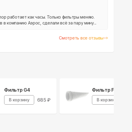
 пор работает как часы. Только фильтры меняю.
в компанию Аэрос, сделали всё за пару мину...
Смотреть все отзывы
Фильтр G4
Фильтр F5
685
₽
79
В корзину
В корзину