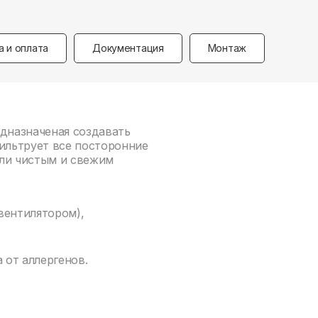
а и оплата
Документация
Монтаж
едназначеная создавать
ильтрует все посторонние
али чистым и свежим
вентилятором),
 от аллергенов.