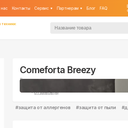
 нас
Контакты
Cервис
Партнерам
Блог
FAQ
 техники:
Comeforta Breezy
Бризер
6
5
|
отзывов(а)
#
защита от аллергенов
#
защита от пыли
#
д