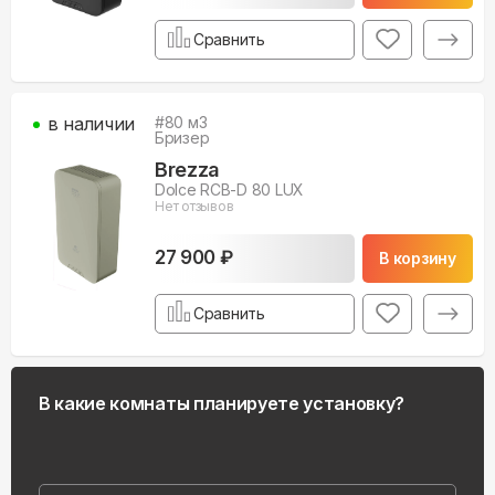
Сравнить
в наличии
#
80
м3
Бризер
Brezza
Dolce RCB-D 80 LUX
Нет отзывов
27 900 ₽
В корзину
Сравнить
В какие комнаты планируете установку?