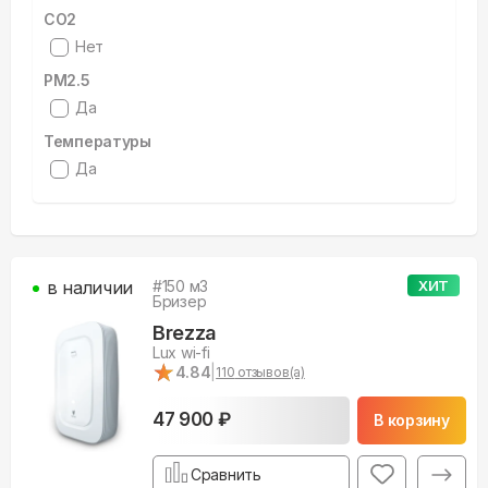
CO2
Нет
PM2.5
Да
Температуры
Да
в наличии
#
150
м3
ХИТ
Бризер
Brezza
Lux wi-fi
★
★
4.84
|
110
отзывов(а)
47 900 ₽
В корзину
Сравнить