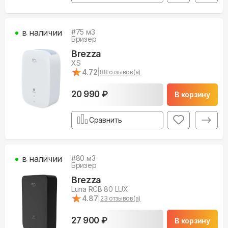
в наличии
#
75
м3
Бризер
Brezza
XS
★
★
4.72
|
88
отзывов(а)
20 990 ₽
В корзину
Сравнить
в наличии
#
80
м3
Бризер
Brezza
Luna RCB 80 LUX
★
★
4.87
|
23
отзывов(а)
27 900 ₽
В корзину