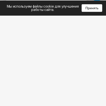
%
0
0
0
Мы используем файлы cookie для улучшения
Принять
работы сайта.
8 (495) 185-02-02
8 (800) 301-22-62
WhatsApp: 8 (999) 833-22-62
info@aeros.su